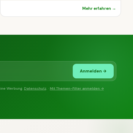
Mehr erfahren →
Anmelden →
eine Werbung.
Datenschutz
. ·
Mit Themen-Filter anmelden →