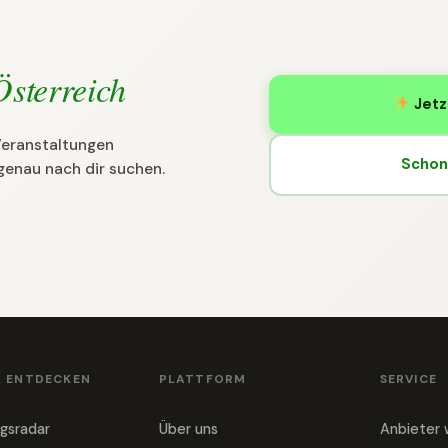
Österreich
Jetz
 Veranstaltungen
Schon 
genau nach dir suchen.
& ENTDECKEN
PLATTFORM
SERVICE
gsradar
Über uns
Anbieter