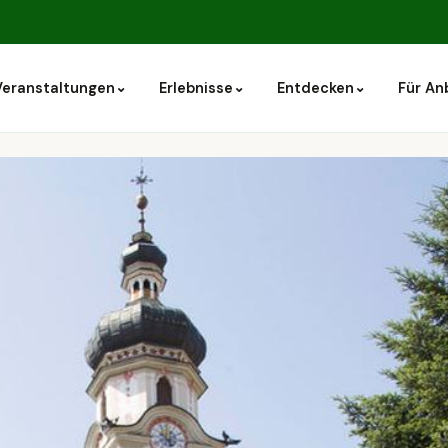
⌄
⌄
⌄
Veranstaltungen
Erlebnisse
Entdecken
Für An