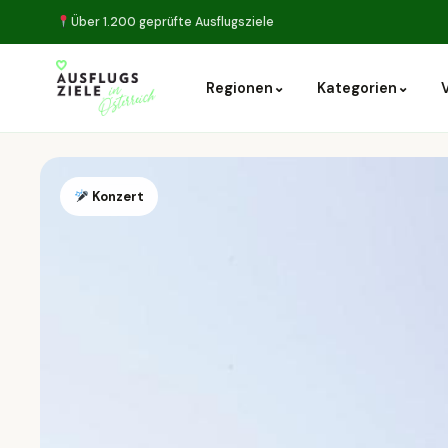
Über 1.200 geprüfte Ausflugsziele
⌄
⌄
Regionen
Kategorien
Konzert