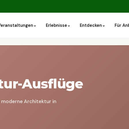
⌄
⌄
⌄
Veranstaltungen
Erlebnisse
Entdecken
Für An
tur-Ausflüge
 moderne Architektur in