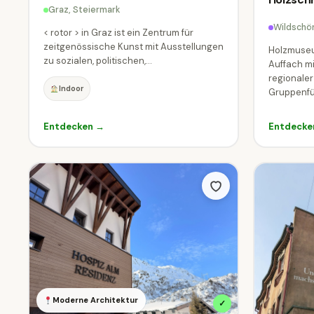
Graz, Steiermark
Wildschön
< rotor > in Graz ist ein Zentrum für
zeitgenössische Kunst mit Ausstellungen
Holzmuseu
zu sozialen, politischen,...
Auffach mi
regionale
Indoor
Gruppenfü
Entdecken →
Entdecke
Moderne Architektur
✓