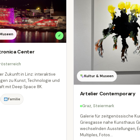
 Museen
✓
tronica Center
rösterreich
 Zukunft in Linz: interaktive
Kultur & Museen
ngen zu Kunst, Technologie und
ft mit Deep Space 8K.
Artelier Contemporary
Familie
Graz, Steiermark
Galerie für zeitgenössische Kun
Griesgasse nahe Kunsthaus Gr
wechselnden Ausstellungen, Ed
Multiples, Fotos...