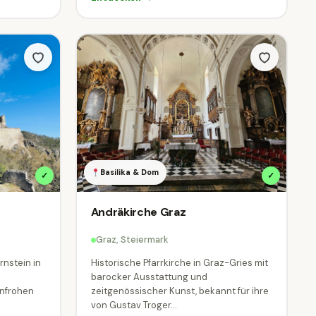
Basilika & Dom
✓
✓
Andräkirche Graz
Graz, Steiermark
rnstein in
Historische Pfarrkirche in Graz-Gries mit
barocker Ausstattung und
enfrohen
zeitgenössischer Kunst, bekannt für ihre
von Gustav Troger...