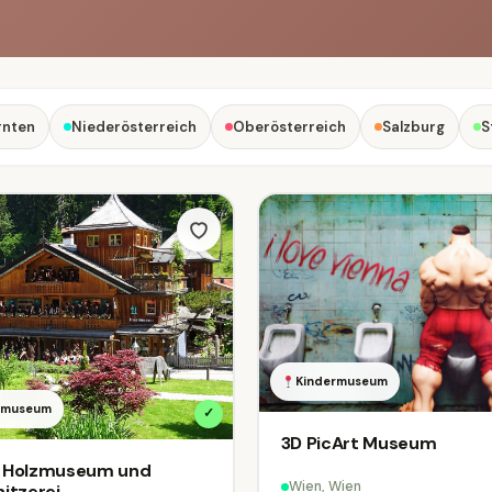
rnten
Niederösterreich
Oberösterreich
Salzburg
S
Kindermuseum
iemuseum
✓
3D PicArt Museum
er Holzmuseum und
Wien, Wien
itzerei