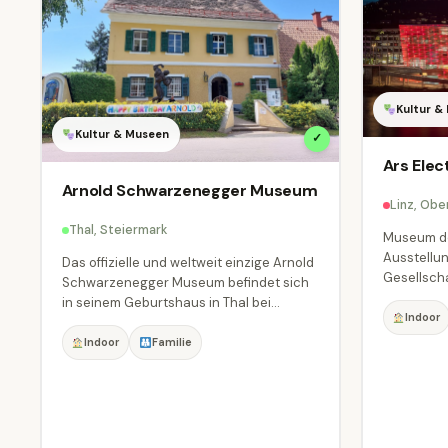
Kultur &
Kultur & Museen
✓
Ars Elec
Arnold Schwarzenegger Museum
Linz, Obe
Thal, Steiermark
Museum der
Ausstellu
Das offizielle und weltweit einzige Arnold
Gesellscha
Schwarzenegger Museum befindet sich
in seinem Geburtshaus in Thal bei...
Indoor
Indoor
Familie