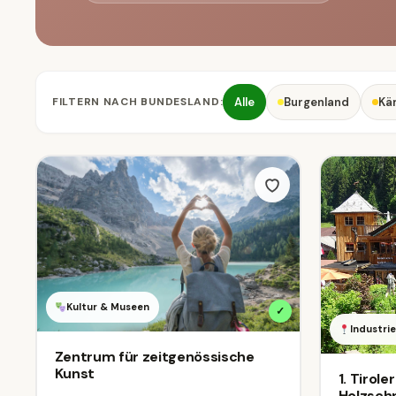
FILTERN NACH BUNDESLAND:
Alle
Burgenland
Kä
Kultur & Museen
✓
Industr
Zentrum für zeitgenössische
Kunst
1. Tirol
Holzschn