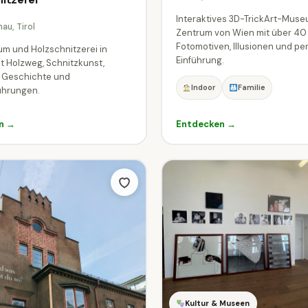
Interaktives 3D-TrickArt-Muse
au, Tirol
Zentrum von Wien mit über 40
Fotomotiven, Illusionen und pe
m und Holzschnitzerei in
Einführung.
t Holzweg, Schnitzkunst,
r Geschichte und
Indoor
Familie
hrungen.
n →
Entdecken →
Kultur & Museen