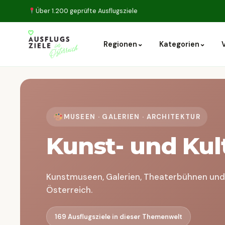
Über 1.200 geprüfte Ausflugsziele
⌄
⌄
Regionen
Kategorien
MUSEEN · GALERIEN · ARCHITEKTUR
Kunst- und Kul
Kunstmuseen, Galerien, Theaterbühnen und
Österreich.
169 Ausflugsziele in dieser Themenwelt