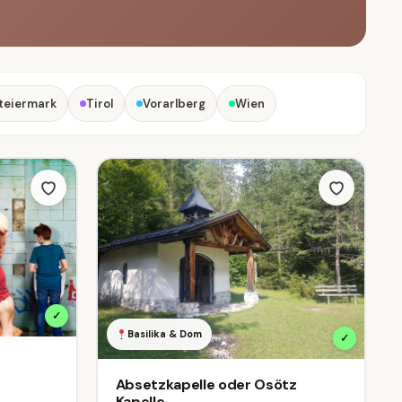
teiermark
Tirol
Vorarlberg
Wien
✓
Basilika & Dom
✓
Absetzkapelle oder Osötz
Kapelle