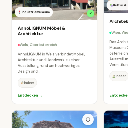
Kultur &
Industriemuseum
✓
Archite
AnnoLIGNUM Möbel &
Wien, Wi
Architektur
Das Archi
Wels, Oberösterreich
MuseumsQu
österreic
AnnoLIGNUM in Wels verbindet Möbel,
Ausstellun
Architektur und Handwerk zu einer
Vermittlu
Ausstellung rund um hochwertiges
Design und...
Indoor
Indoor
Entdecken →
Entdecke