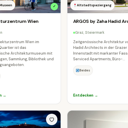
 Museen
Altstadtspaziergang
✓
kturzentrum Wien
ARGOS by Zaha Hadid Ar
en
Graz, Steiermark
tekturzentrum Wien im
Zeitgenössische Architektur 
artier ist das
Hadid Architects in der Grazer
hische Architekturmuseum mit
Innenstadt mit markanter Fass
gen, Sammlung, Bibliothek und
Serviced Apartments, Büro-...
ngsangeboten.
Beides
n →
Entdecken →