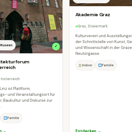
Akademie Graz
Graz, Steiermark
Kulturverein und Ausstellungs
der Schnittstelle von Kunst, Ge
 Museen
✓
und Wissenschaft in der Graze
Neutorgasse.
hitekturforum
Indoor
Familie
erreich
rösterreich
Linz ist Plattform,
gs- und Veranstaltungsort für
r, Baukultur und Diskurse zur
.
Familie
n →
Entdecken →