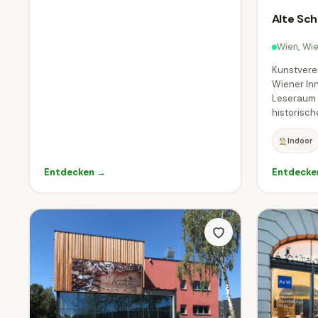
Alte Sc
Wien, Wi
Kunstverei
Wiener Inn
Leseraum 
historisc
Indoor
Entdecken →
Entdecke