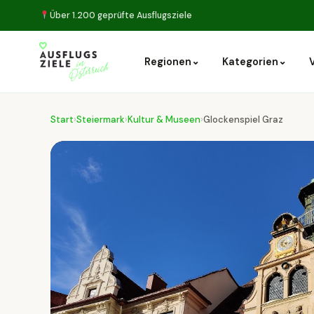
Über 1.200 geprüfte Ausflugsziele
⌄
⌄
Regionen
Kategorien
Start
›
Steiermark
›
Kultur & Museen
›
Glockenspiel Graz