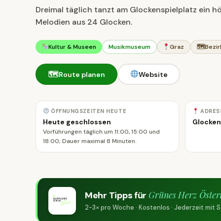
Dreimal täglich tanzt am Glockenspielplatz ein
Melodien aus 24 Glocken.
Kultur & Museen
Musikmuseum
Graz
🗺
Bezir
🗺
Route planen
Website
ÖFFNUNGSZEITEN HEUTE
ADRES
Heute geschlossen
Glocken
Vorführungen täglich um 11:00, 15:00 und
18:00; Dauer maximal 8 Minuten.
Grünes Herz Öster
Mehr Tipps für
2-3× pro Woche · Kostenlos · Jederzeit mit