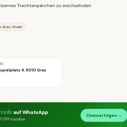
 hölzernes Trachtenpärchen zu wechselnden
k Graz-Stadt
SE
spielplatz 4, 8010 Graz
reichs
auf WhatsApp
Channel folgen →
 STOPP kündbar