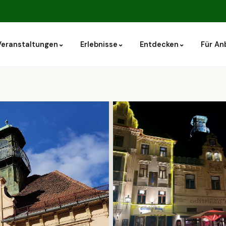
⌄
⌄
⌄
Veranstaltungen
Erlebnisse
Entdecken
Für An