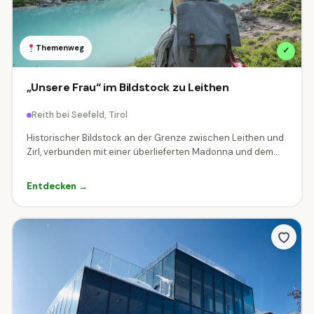
Nur kostenlose Ziele
Themenweg
✓
0
€ –
100
€
ERWACHSENEN-PREIS (€)
„Unsere Frau“ im Bildstock zu Leithen
Reith bei Seefeld, Tirol
0 €
25 €
50 €
75 €
100 €
Historischer Bildstock an der Grenze zwischen Leithen und
Zirl, verbunden mit einer überlieferten Madonna und dem...
Mit Familie unterwegs?
Entdecken →
Ziele mit speziellen Familien-Tarifen.
Familienpreis verfügbar