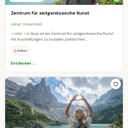
Indoor oder Outdoor?
Zentrum für zeitgenössische Kunst
Beides
☀
Outdoor
Indoor
Graz, Steiermark
< rotor > in Graz ist ein Zentrum für zeitgenössische Kunst
mit Ausstellungen zu sozialen, politischen,...
Wann hast du Zeit?
Indoor
Filtere Ziele die zu deinem Wunschzeitpunkt geöffnet sind.
Entdecken →
Heute geöffnet
Am Wochenende geöffnet
Was darf der Eintritt kosten?
„Kostenlos" findet alle Ziele mit mindestens einem Gratis-Tarif.
Der Slider filtert auf den Erwachsenen-Preis.