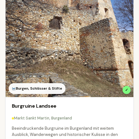
Alle Regionen
Burgenland
Kärnten
729
3055
Niederösterreich
Oberösterreich
7043
6240
Salzburg
Steiermark
Tirol
5102
3867
4034
Vorarlberg
Wien
4480
230
DEUTSCHLAND
Baden-Württemberg
Bayern
2
95
Burgen, Schlösser & Stifte
✓
SCHWEIZ
Burgruine Landsee
Appenzell Ausserrhoden
4
Markt Sankt Martin, Burgenland
Beeindruckende Burgruine im Burgenland mit weitem
Appenzell Innerrhoden
Graubünden
2
38
Ausblick, Wanderwegen und historischer Kulisse in den