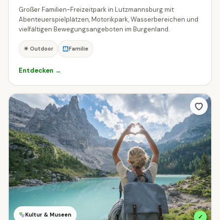
Natur & Outdoor
Radfahren & MTB
35
1
Großer Familien-Freizeitpark in Lutzmannsburg mit
Abenteuerspielplätzen, Motorikpark, Wasserbereichen und
vielfältigen Bewegungsangeboten im Burgenland.
Seen & Baden
🏛
Städte & Architektur
197
13
☀ Outdoor
Familie
Tierwelt & Naturparks
⛰
Wandern & Berge
41
11
Entdecken →
♨
Wellness & Thermen
⛷
Winter & Schnee
79
8
Ausstattung
Was bringt das Ziel mit?
Familien
Hunde
Barrierefrei
Kinderwagen
Gastronomie
Parkplatz
ÖFFI-Anbindung
Kultur & Museen
✓