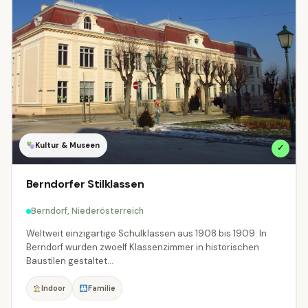
🍽
Kulinarik & Genuss
Kultur & Museen
32
311
Natur & Outdoor
Radfahren & MTB
94
1
Seen & Baden
🏛
Städte & Architektur
197
13
Tierwelt & Naturparks
⛰
Wandern & Berge
41
11
Kultur & Museen
✓
♨
Wellness & Thermen
⛷
Winter & Schnee
79
8
Berndorfer Stilklassen
Ausstattung
Berndorf, Niederösterreich
Was bringt das Ziel mit?
Weltweit einzigartige Schulklassen aus 1908 bis 1909: In
Berndorf wurden zwoelf Klassenzimmer in historischen
Familien
Hunde
Barrierefrei
Baustilen gestaltet...
Kinderwagen
Gastronomie
Parkplatz
Indoor
Familie