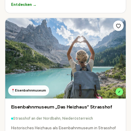
Entdecken →
ÖFFI-Anbindung
Indoor oder Outdoor?
Beides
☀
Outdoor
Indoor
Wann hast du Zeit?
Filtere Ziele die zu deinem Wunschzeitpunkt geöffnet sind.
Heute geöffnet
Eisenbahnmuseum
✓
Am Wochenende geöffnet
Eisenbahnmuseum „Das Heizhaus“ Strasshof
Strasshof an der Nordbahn, Niederösterreich
Was darf der Eintritt kosten?
Historisches Heizhaus als Eisenbahnmuseum in Strasshof