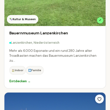
Waidhofen an der Thaya
Wiener Neustadt-Land
7
13
Kultur & Museen
Wiener Neustadt-Stadt
Zwettl
✓
2
12
Bauernmuseum Lanzenkirchen
🏷 Thema
Lanzenkirchen, Niederösterreich
Alle Themen
Abenteuer
Mehr als 6.000 Exponate und ein rund 280 Jahre alter
49
Troadkasten machen das Bauernmuseum Lanzenkirchen
zu...
Aussichtspunkte & Panoramen
14
Indoor
Familie
Bahnen & Schifffahrt
30
Entdecken →
Burgen, Schlösser & Stifte
98
Erlebniswelten & Freizeitparks
40
Events & Festivals
Gärten & Parks
10
15