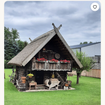
SCHWEIZ
Appenzell Ausserrhoden
4
Appenzell Innerrhoden
Graubünden
2
38
St. Gallen
Thurgau
Zürich
11
7
1
BEZIRK
Alle
Amstetten
Baden
Bruck an der Leitha
2
16
8
Gmünd
Gänserndorf
Horn
Korneuburg
2
10
12
5
Krems an der Donau-Stadt
Krems-Land
2
10
Lilienfeld
Melk
Mistelbach
Mödling
6
6
6
6
Neunkirchen
Sankt Pölten-Land
3
6
Sankt Pölten-Stadt
Scheibbs
Tulln
3
1
5