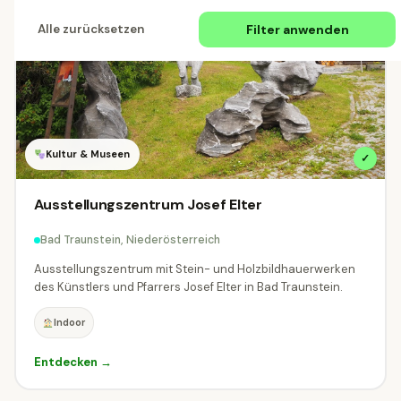
Filter anwenden
Alle zurücksetzen
Alle Länder
Österreich
Deutschland
Schweiz
ÖSTERREICH
Alle Regionen
Burgenland
Kärnten
753
3141
Kultur & Museen
✓
Niederösterreich
Oberösterreich
7190
6440
Ausstellungszentrum Josef Elter
Salzburg
Steiermark
Tirol
5161
3951
4120
Bad Traunstein, Niederösterreich
Ausstellungszentrum mit Stein- und Holzbildhauerwerken
Vorarlberg
Wien
4607
234
des Künstlers und Pfarrers Josef Elter in Bad Traunstein.
DEUTSCHLAND
Indoor
Baden-Württemberg
Bayern
Entdecken →
2
95