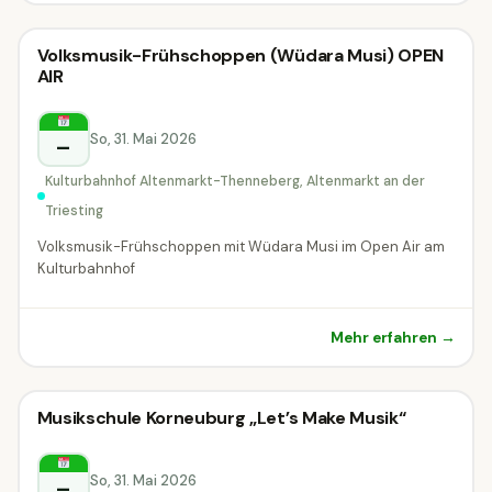
Konzert
Volksmusik-Frühschoppen (Wüdara Musi) OPEN
Konzert
AIR
Altenmarkt an der Triesting
So, 31. Mai 2026
–
Kulturbahnhof Altenmarkt-Thenneberg, Altenmarkt an der
Triesting
Volksmusik-Frühschoppen mit Wüdara Musi im Open Air am
Kulturbahnhof
Mehr erfahren →
Konzert
Musikschule Korneuburg „Let’s Make Musik“
Konzert
Korneuburg
So, 31. Mai 2026
–