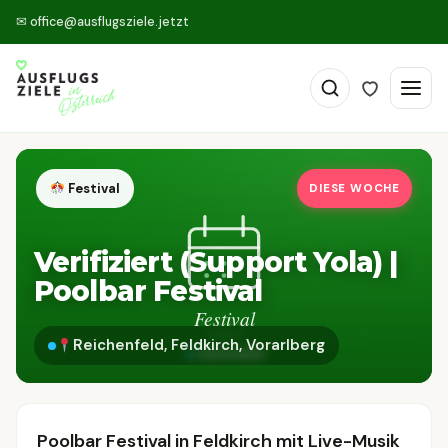
✉
office@ausflugsziele.jetzt
Festival
DIESE WOCHE
Verifiziert (Support Yola) |
Poolbar Festival
Reichenfeld, Feldkirch, Vorarlberg
Poolbar Festival in Feldkirch mit Live-Musik