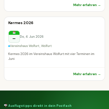
Mehr erfahren →
Sonstiges
Kermes 2026
Sonstiges
Wolfurt
Do, 4. Jun 2026
–
Vereinshaus Wolfurt, Wolfurt
Kermes 2026 im Vereinshaus Wolfurt mit vier Terminen im
Juni
Mehr erfahren →
Ausflugstipps direkt in dein Postfach