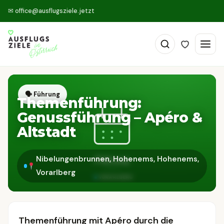
✉
office@ausflugsziele.jetzt
🗣 Führung
Themenführung:
Genussführung – Apéro &
Altstadt
Nibelungenbrunnen, Hohenems, Hohenems,
Vorarlberg
Themenführung mit Apéro durch die