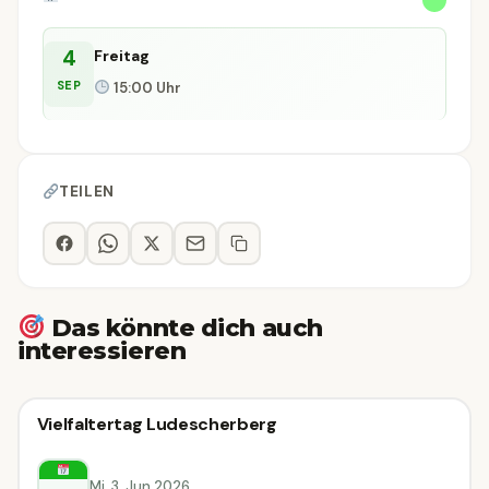
4
Freitag
SEP
15:00 Uhr
TEILEN
Das könnte dich auch
interessieren
🗣
Führung
Vielfaltertag Ludescherberg
🗣 Führung
Ludesch
Mi, 3. Jun 2026