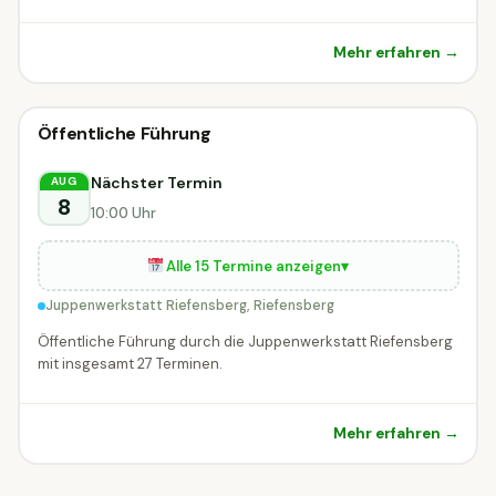
Mehr erfahren →
🗣
Führung
Öffentliche Führung
🗣 Führung
MORGEN
Riefensberg
Nächster Termin
AUG
8
10:00 Uhr
Alle 15 Termine anzeigen
▾
Juppenwerkstatt Riefensberg, Riefensberg
Öffentliche Führung durch die Juppenwerkstatt Riefensberg
mit insgesamt 27 Terminen.
Mehr erfahren →