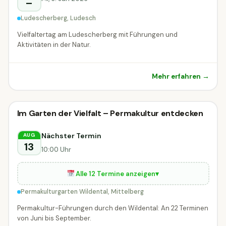
–
Ludescherberg, Ludesch
Vielfaltertag am Ludescherberg mit Führungen und
Aktivitäten in der Natur.
Mehr erfahren →
🗣
Führung
Im Garten der Vielfalt – Permakultur entdecken
🗣 Führung
DIESE WOCHE
Mittelberg
Nächster Termin
AUG
13
10:00 Uhr
Alle 12 Termine anzeigen
▾
Permakulturgarten Wildental, Mittelberg
Permakultur-Führungen durch den Wildental: An 22 Terminen
von Juni bis September.