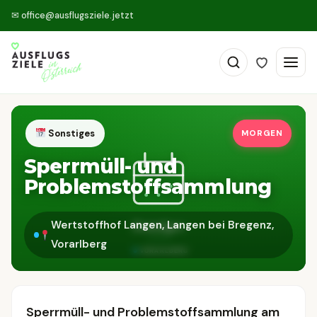
✉
office@ausflugsziele.jetzt
Sonstiges
MORGEN
Sperrmüll- und
Problemstoffsammlung
Wertstoffhof Langen, Langen bei Bregenz,
Vorarlberg
Sperrmüll- und Problemstoffsammlung am