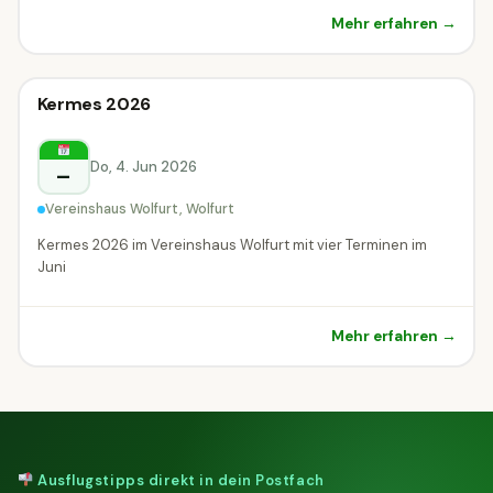
Mehr erfahren →
Sonstiges
Kermes 2026
Sonstiges
Wolfurt
Do, 4. Jun 2026
–
Vereinshaus Wolfurt, Wolfurt
Kermes 2026 im Vereinshaus Wolfurt mit vier Terminen im
Juni
Mehr erfahren →
Ausflugstipps direkt in dein Postfach