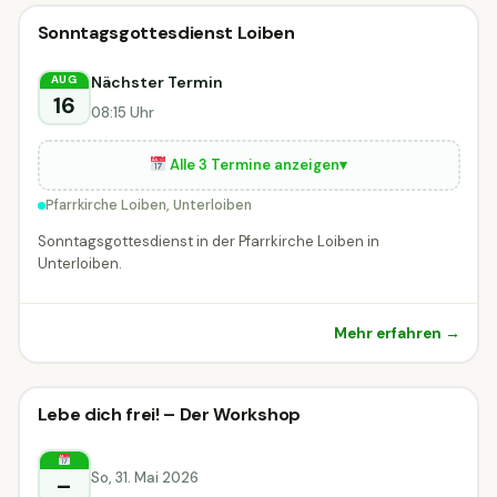
Sonstiges
Sonntagsgottesdienst Loiben
Sonstiges
DIESE WOCHE
Unterloiben
Nächster Termin
AUG
16
08:15 Uhr
Alle 3 Termine anzeigen
▾
Pfarrkirche Loiben, Unterloiben
Sonntagsgottesdienst in der Pfarrkirche Loiben in
Unterloiben.
Mehr erfahren →
Sonstiges
Lebe dich frei! – Der Workshop
Sonstiges
Karlstetten
So, 31. Mai 2026
–