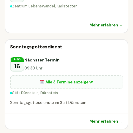
Zentrum LebensWandel, Karlstetten
Mehr erfahren →
Sonstiges
Sonntagsgottesdienst
Sonstiges
DIESE WOCHE
Dürnstein
Nächster Termin
AUG
16
09:30 Uhr
Alle 3 Termine anzeigen
▾
Stift Dürnstein, Dürnstein
Sonntagsgottesdienste im Stift Dürnstein
Mehr erfahren →