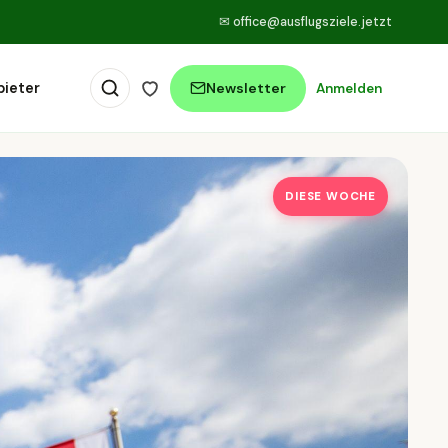
✉
office@ausflugsziele.jetzt
bieter
Newsletter
Anmelden
DIESE WOCHE