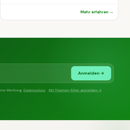
Mehr erfahren →
Anmelden →
eine Werbung.
Datenschutz
. ·
Mit Themen-Filter anmelden →