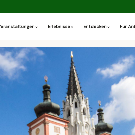
⌄
⌄
⌄
Veranstaltungen
Erlebnisse
Entdecken
Für An