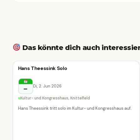
Das könnte dich auch interessie
Konzert
Hans Theessink Solo
Konzert
Knittelfeld
Di, 2. Jun 2026
–
Kultur- und Kongresshaus, Knittelfeld
Hans Theessink tritt solo im Kultur- und Kongresshaus auf.