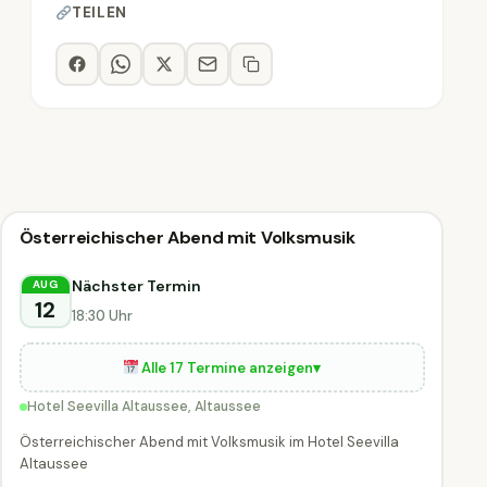
TEILEN
Konzert
Österreichischer Abend mit Volksmusik
Konzert
DIESE WOCHE
Altaussee
Nächster Termin
AUG
12
18:30 Uhr
Alle 17 Termine anzeigen
▾
Hotel Seevilla Altaussee, Altaussee
Österreichischer Abend mit Volksmusik im Hotel Seevilla
Altaussee