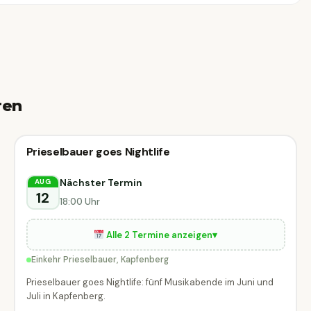
ren
Konzert
Prieselbauer goes Nightlife
Konzert
DIESE WOCHE
Kapfenberg
Nächster Termin
AUG
12
18:00 Uhr
Alle 2 Termine anzeigen
▾
Einkehr Prieselbauer, Kapfenberg
Prieselbauer goes Nightlife: fünf Musikabende im Juni und
Juli in Kapfenberg.