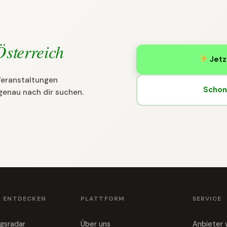
Österreich
Jetz
 Veranstaltungen
Schon 
genau nach dir suchen.
& ENTDECKEN
PLATTFORM
SERVICE
gsradar
Über uns
Anbieter