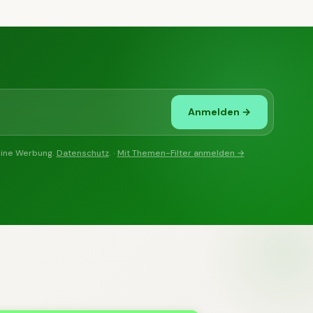
Anmelden →
eine Werbung.
Datenschutz
. ·
Mit Themen-Filter anmelden →