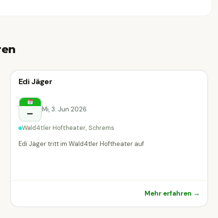
ren
🎙
Kabarett & Comedy
Edi Jäger
🎙 Kabarett & Comedy
Schrems
Mi, 3. Jun 2026
–
Wald4tler Hoftheater, Schrems
Edi Jäger tritt im Wald4tler Hoftheater auf
Mehr erfahren →