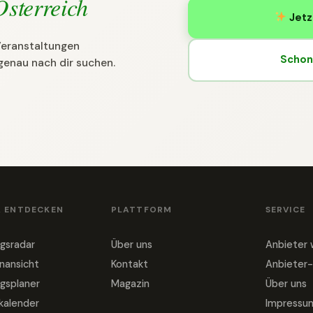
Österreich
Jetz
 Veranstaltungen
Schon 
genau nach dir suchen.
& ENTDECKEN
PLATTFORM
SERVICE
gsradar
Über uns
Anbieter
nansicht
Kontakt
Anbieter-
gsplaner
Magazin
Über uns
nkalender
Impressu