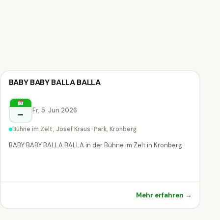
🎙
Kabarett & Comedy
BABY BABY BALLA BALLA
🎙 Kabarett & Comedy
Kronberg
Fr, 5. Jun 2026
–
Bühne im Zelt, Josef Kraus-Park, Kronberg
BABY BABY BALLA BALLA in der Bühne im Zelt in Kronberg
Mehr erfahren →