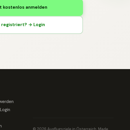
t kostenlos anmelden
registriert? → Login
 werden
Login
m
© 2026 Ausflugsziele in Österreich. Made