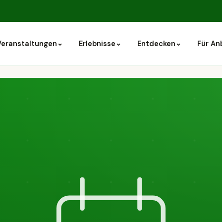
⌄
⌄
⌄
Veranstaltungen
Erlebnisse
Entdecken
Für An