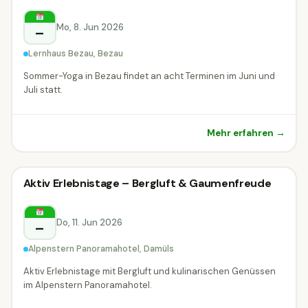
Bezau
Mo, 8. Jun 2026
–
Lernhaus Bezau, Bezau
Sommer-Yoga in Bezau findet an acht Terminen im Juni und
Juli statt.
Mehr erfahren →
⛰
Outdoor-Event
Aktiv Erlebnistage – Bergluft & Gaumenfreude
⛰ Outdoor-Event
Damüls
Do, 11. Jun 2026
–
Alpenstern Panoramahotel, Damüls
Aktiv Erlebnistage mit Bergluft und kulinarischen Genüssen
im Alpenstern Panoramahotel.