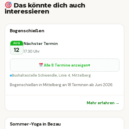
Das könnte dich auch
interessieren
⛰
Outdoor-Event
Bogenschießen
⛰ Outdoor-Event
DIESE WOCHE
Mittelberg
Nächster Termin
AUG
12
17:30 Uhr
Alle 8 Termine anzeigen
▾
Bushaltestelle Schwendle, Linie 4, Mittelberg
Bogenschießen in Mittelberg an 18 Terminen ab Juni 2026
Mehr erfahren →
⛰
Outdoor-Event
Sommer-Yoga in Bezau
⛰ Outdoor-Event