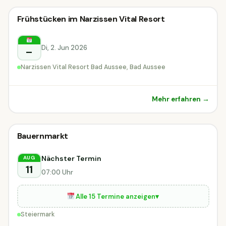
Sonstiges
Frühstücken im Narzissen Vital Resort
Sonstiges
Bad Aussee
Di, 2. Jun 2026
–
Narzissen Vital Resort Bad Aussee, Bad Aussee
Mehr erfahren →
Sonstiges
Bauernmarkt
Sonstiges
DIESE WOCHE
Steiermark
Nächster Termin
AUG
11
07:00 Uhr
Alle 15 Termine anzeigen
▾
Steiermark