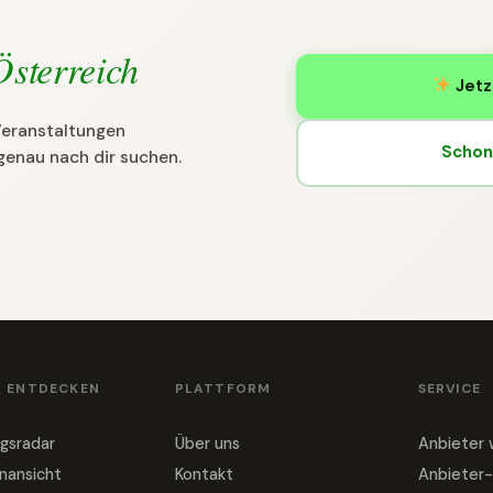
Österreich
Jetz
 Veranstaltungen
Schon 
genau nach dir suchen.
& ENTDECKEN
PLATTFORM
SERVICE
gsradar
Über uns
Anbieter
nansicht
Kontakt
Anbieter-