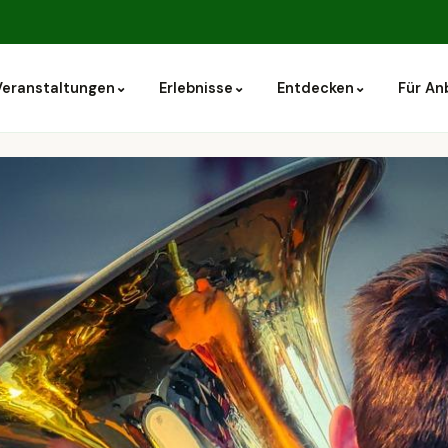
⌄
⌄
⌄
Veranstaltungen
Erlebnisse
Entdecken
Für An