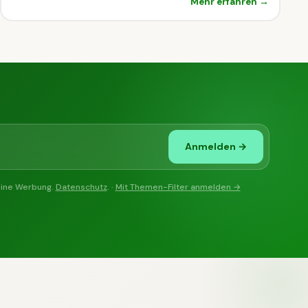
Mehr erfahren →
Anmelden →
eine Werbung.
Datenschutz
. ·
Mit Themen-Filter anmelden →