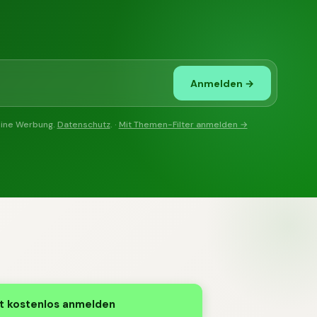
Anmelden →
eine Werbung.
Datenschutz
. ·
Mit Themen-Filter anmelden →
t kostenlos anmelden