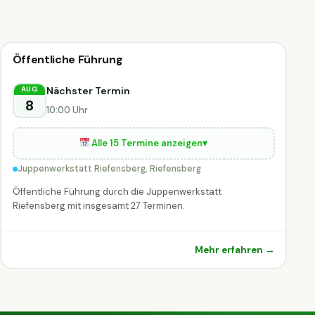
🗣
Führung
Öffentliche Führung
🗣 Führung
MORGEN
Riefensberg
Nächster Termin
AUG
8
10:00 Uhr
Alle 15 Termine anzeigen
▾
Juppenwerkstatt Riefensberg, Riefensberg
Öffentliche Führung durch die Juppenwerkstatt
Riefensberg mit insgesamt 27 Terminen.
Mehr erfahren →