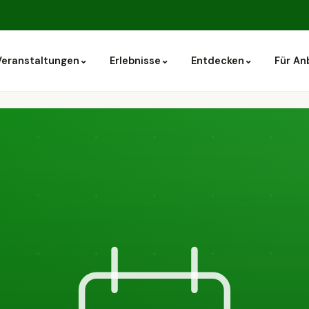
⌄
⌄
⌄
Veranstaltungen
Erlebnisse
Entdecken
Für An