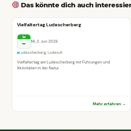
Das könnte dich auch interessie
🗣
Führung
Vielfaltertag Ludescherberg
🗣 Führung
Ludesch
Mi, 3. Jun 2026
–
Ludescherberg, Ludesch
Vielfaltertag am Ludescherberg mit Führungen und
Aktivitäten in der Natur.
Mehr erfahren →