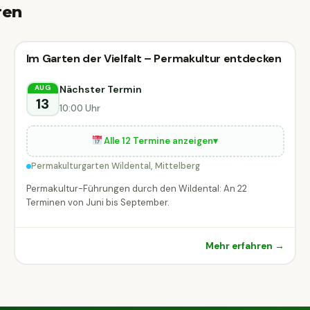
ren
🗣
Führung
Im Garten der Vielfalt – Permakultur entdecken
🗣 Führung
DIESE WOCHE
Mittelberg
Nächster Termin
AUG
13
10:00 Uhr
Alle 12 Termine anzeigen
▾
Permakulturgarten Wildental, Mittelberg
Permakultur-Führungen durch den Wildental: An 22
Terminen von Juni bis September.
Mehr erfahren →