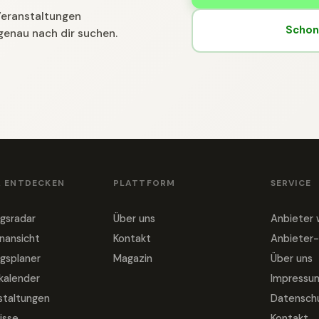
 Veranstaltungen
Schon 
genau nach dir suchen.
& ENTDECKEN
PLATTFORM
SERVICE
gsradar
Über uns
Anbieter
nansicht
Kontakt
Anbieter-
gsplaner
Magazin
Über uns
nkalender
Impressu
staltungen
Datensch
isse
Kontakt