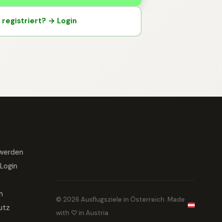
registriert? → Login
 werden
Login
m
© 2026 Ausflugsziele in Österreich. Made
utz
with ♡ in Austria