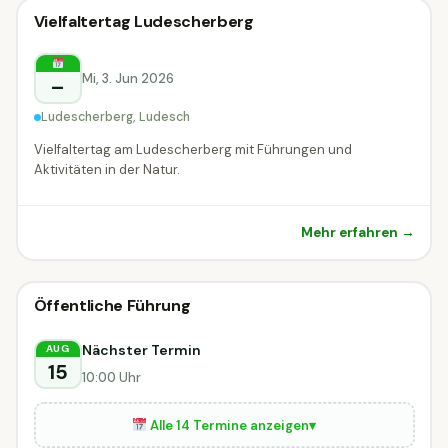
🗣
Führung
Vielfaltertag Ludescherberg
🗣 Führung
Ludesch
Mi, 3. Jun 2026
–
Ludescherberg, Ludesch
Vielfaltertag am Ludescherberg mit Führungen und
Aktivitäten in der Natur.
Mehr erfahren →
🗣
Führung
Öffentliche Führung
🗣 Führung
DIESE WOCHE
Riefensberg
Nächster Termin
AUG
15
10:00 Uhr
Alle 14 Termine anzeigen
▾