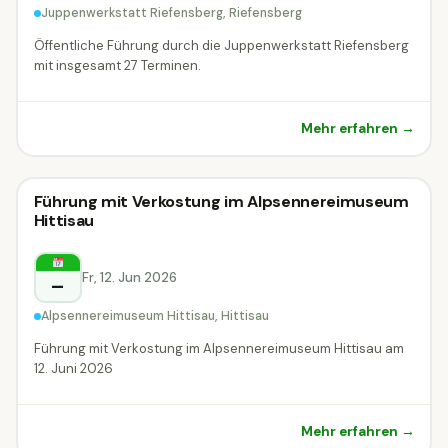
Juppenwerkstatt Riefensberg, Riefensberg
Öffentliche Führung durch die Juppenwerkstatt Riefensberg
mit insgesamt 27 Terminen.
Mehr erfahren →
🗣
Führung
Führung mit Verkostung im Alpsennereimuseum
🗣 Führung
Hittisau
Hittisau
Fr, 12. Jun 2026
–
Alpsennereimuseum Hittisau, Hittisau
Führung mit Verkostung im Alpsennereimuseum Hittisau am
12. Juni 2026
Mehr erfahren →