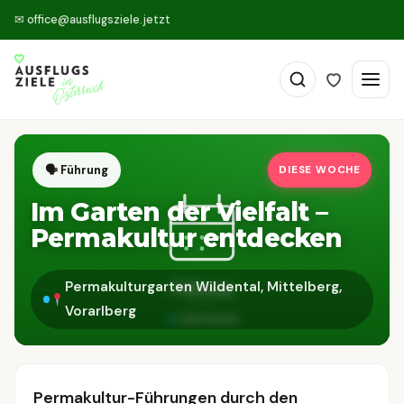
✉
office@ausflugsziele.jetzt
🗣 Führung
DIESE WOCHE
Im Garten der Vielfalt –
Permakultur entdecken
Permakulturgarten Wildental, Mittelberg,
Vorarlberg
Permakultur-Führungen durch den