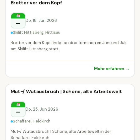
Theater
Bretter vor dem Kopf
Theater
Hittisau
Do, 18. Jun 2026
–
Skilift Hittisberg, Hittisau
Bretter vor dem Kopf findet an drei Terminen im Juni und Juli
am Skilift Hittisberg statt.
Mehr erfahren →
Theater
Mut-/ Wutausbruch | Schöne, alte Arbeitswelt
Theater
Feldkirch
Do, 25. Jun 2026
–
Schaffarei, Feldkirch
Mut-/ Wutausbruch | Schöne, alte Arbeitswelt in der
Schaffarei Feldkirch