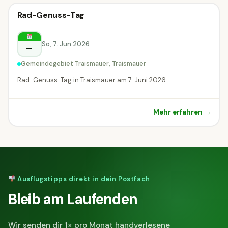
Radveranstaltung
Rad-Genuss-Tag
Radveranstaltung
Traismauer
So, 7. Jun 2026
–
Gemeindegebiet Traismauer, Traismauer
Rad-Genuss-Tag in Traismauer am 7. Juni 2026
Mehr erfahren →
Ausflugstipps direkt in dein Postfach
Bleib am Laufenden
Wir senden dir 1× pro Monat handverlesene