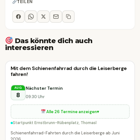
TEILEN
Das könnte dich auch
interessieren
Radveranstaltung
Mit dem Schienenfahrrad durch die Leiserberge
Radveranstaltung
MORGEN
fahren!
Thomasl
Nächster Termin
AUG
8
09:30 Uhr
Alle 26 Termine anzeigen
▾
Startpunkt Ernstbrunn-Rübenplatz, Thomasl
Schienenfahrrad-Fahrten durch die Leiserberge ab Juni
2026