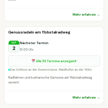
Mehr erfahren →
Radveranstaltung
Genussradeln am Ybbstalradweg
Radveranstaltung
Waidhofen an der Ybbs
Nächster Termin
SEP
2
15:00 Uhr
Alle 55 Termine anzeigen
▾
Das Schloss an der Eisenstrasse, Waidhofen an der Ybbs
Radfahren und kulinarische Genüsse am Ybbstalradweg
vereint.
Mehr erfahren →