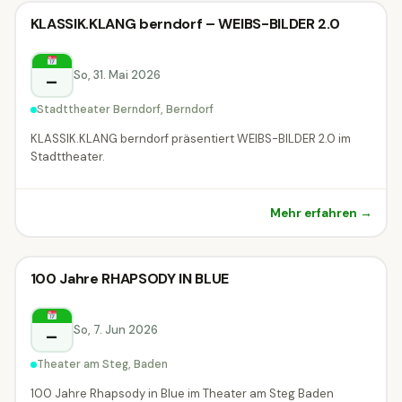
Klassik-Konzert
KLASSIK.KLANG berndorf – WEIBS-BILDER 2.0
Klassik-Konzert
Berndorf
So, 31. Mai 2026
–
Stadttheater Berndorf, Berndorf
KLASSIK.KLANG berndorf präsentiert WEIBS-BILDER 2.0 im
Stadttheater.
Mehr erfahren →
Klassik-Konzert
100 Jahre RHAPSODY IN BLUE
Klassik-Konzert
Baden
So, 7. Jun 2026
–
Theater am Steg, Baden
100 Jahre Rhapsody in Blue im Theater am Steg Baden