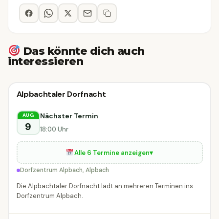
Das könnte dich auch
interessieren
Stadtfest & Dorffest
Alpbachtaler Dorfnacht
Stadtfest & Dorffest
HEUTE
Alpbach
Nächster Termin
AUG
9
18:00 Uhr
Alle 6 Termine anzeigen
▾
Dorfzentrum Alpbach, Alpbach
Die Alpbachtaler Dorfnacht lädt an mehreren Terminen ins
Dorfzentrum Alpbach.