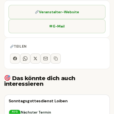
Veranstalter-Website
✉ E-Mail
TEILEN
Das könnte dich auch
interessieren
Sonstiges
Sonntagsgottesdienst Loiben
Sonstiges
Unterloiben
Nächster Termin
AUG