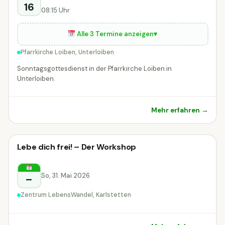
16
08:15 Uhr
Alle 3 Termine anzeigen
▾
Pfarrkirche Loiben, Unterloiben
Sonntagsgottesdienst in der Pfarrkirche Loiben in
Unterloiben.
Mehr erfahren →
Sonstiges
Lebe dich frei! – Der Workshop
Sonstiges
Karlstetten
So, 31. Mai 2026
–
Zentrum LebensWandel, Karlstetten