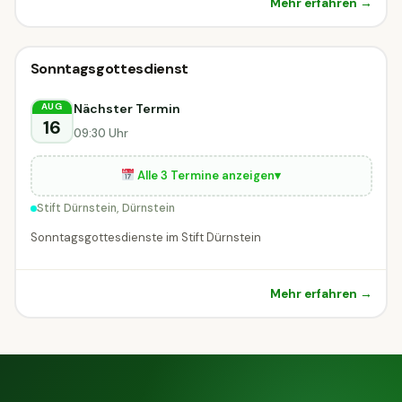
Mehr erfahren →
Sonstiges
Sonntagsgottesdienst
Sonstiges
Dürnstein
Nächster Termin
AUG
16
09:30 Uhr
Alle 3 Termine anzeigen
▾
Stift Dürnstein, Dürnstein
Sonntagsgottesdienste im Stift Dürnstein
Mehr erfahren →