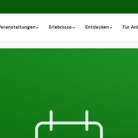
⌄
⌄
⌄
Veranstaltungen
Erlebnisse
Entdecken
Für An