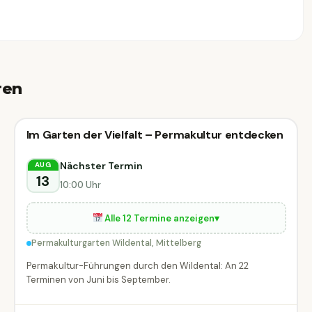
ren
🗣
Führung
Im Garten der Vielfalt – Permakultur entdecken
🗣 Führung
DIESE WOCHE
Mittelberg
Nächster Termin
AUG
13
10:00 Uhr
Alle 12 Termine anzeigen
▾
Permakulturgarten Wildental, Mittelberg
Permakultur-Führungen durch den Wildental: An 22
Terminen von Juni bis September.