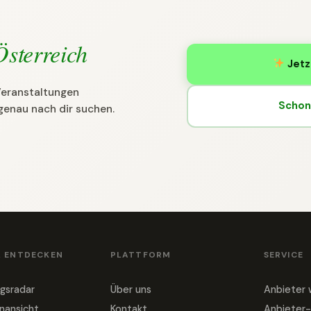
Österreich
Jetz
 Veranstaltungen
Schon 
genau nach dir suchen.
& ENTDECKEN
PLATTFORM
SERVICE
gsradar
Über uns
Anbieter
nansicht
Kontakt
Anbieter-