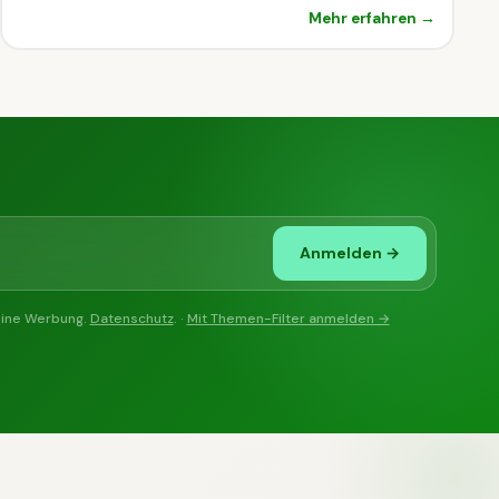
Mehr erfahren →
Anmelden →
eine Werbung.
Datenschutz
. ·
Mit Themen-Filter anmelden →