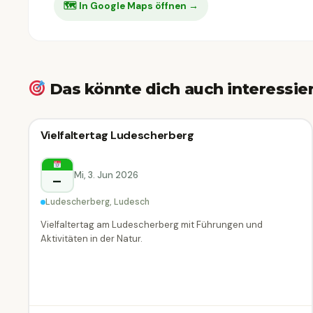
🗺 In Google Maps öffnen →
Das könnte dich auch interessie
🗣
Führung
Vielfaltertag Ludescherberg
🗣 Führung
Ludesch
Mi, 3. Jun 2026
–
Ludescherberg, Ludesch
Vielfaltertag am Ludescherberg mit Führungen und
Aktivitäten in der Natur.