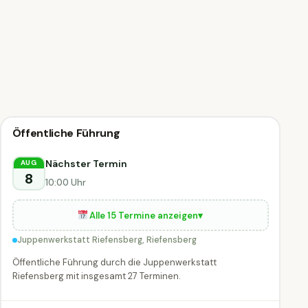
🗣
Führung
Öffentliche Führung
🗣 Führung
HEUTE
Riefensberg
Nächster Termin
AUG
8
10:00 Uhr
Alle 15 Termine anzeigen
▾
Juppenwerkstatt Riefensberg, Riefensberg
Öffentliche Führung durch die Juppenwerkstatt
Riefensberg mit insgesamt 27 Terminen.