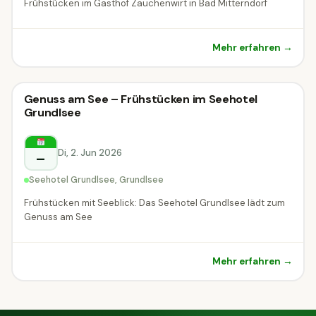
Frühstücken im Gasthof Zauchenwirt in Bad Mitterndorf
Mehr erfahren →
Kulinarik & Genuss
Genuss am See – Frühstücken im Seehotel
Kulinarik & Genuss
Grundlsee
Grundlsee
Di, 2. Jun 2026
–
Seehotel Grundlsee, Grundlsee
Frühstücken mit Seeblick: Das Seehotel Grundlsee lädt zum
Genuss am See
Mehr erfahren →