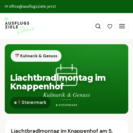
✉
office@ausflugsziele.jetzt
Kulinarik & Genuss
Liachtbradlmontag im
Knappenhof
Steiermark
Liachtbradlmontag im Knappenhof am 5.