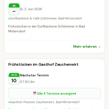
Bad Mitterndorf
Di, 2. Jun 2026
–
Dorfbäckerei & Café Schlömmer, Bad Mitterndorf
Frühstücken in der Dorfbäckerei Schlömmer in Bad
Mitterndorf
Mehr erfahren →
Kulinarik & Genuss
Frühstücken im Gasthof Zauchenwirt
Kulinarik & Genuss
MORGEN
Bad Mitterndorf
Nächster Termin
AUG
10
07:30 Uhr
Alle 4 Termine anzeigen
▾
Gasthof-Pension Zauchenwirt, Bad Mitterndorf