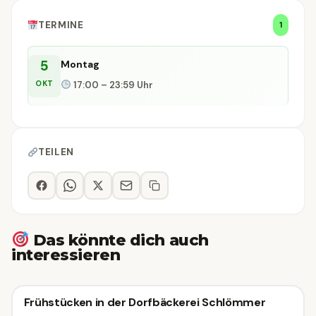
TERMINE
1
5
Montag
OKT
17:00 – 23:59 Uhr
TEILEN
Das könnte dich auch
interessieren
Kulinarik & Genuss
Frühstücken in der Dorfbäckerei Schlömmer
Kulinarik & Genuss