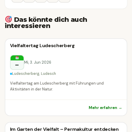
Das könnte dich auch
interessieren
🗣
Führung
Vielfaltertag Ludescherberg
🗣 Führung
Ludesch
Mi, 3. Jun 2026
–
Ludescherberg, Ludesch
Vielfaltertag am Ludescherberg mit Führungen und
Aktivitäten in der Natur.
Mehr erfahren →
Führung
Im Garten der Vielfalt – Permakultur entdecken
🗣 Führung
DIESE WOCHE