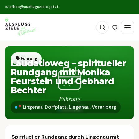
✉
office@ausflugsziele.jetzt
🗣 Führung
Laudatioweg – spiritueller
Rundgang mit Monika
Feurstein und Gebhard
Bechter
Lingenau Dorfplatz, Lingenau, Vorarlberg
Spiritueller Rundgang durch Lingenau mit