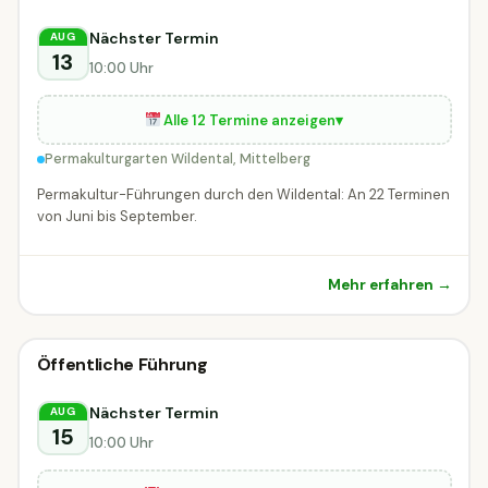
🗣
Mittelberg
Nächster Termin
AUG
13
10:00 Uhr
Alle 12 Termine anzeigen
▾
Permakulturgarten Wildental, Mittelberg
Permakultur-Führungen durch den Wildental: An 22 Terminen
von Juni bis September.
Mehr erfahren →
🗣
Führung
Öffentliche Führung
🗣 Führung
DIESE WOCHE
Riefensberg
Nächster Termin
AUG
15
10:00 Uhr