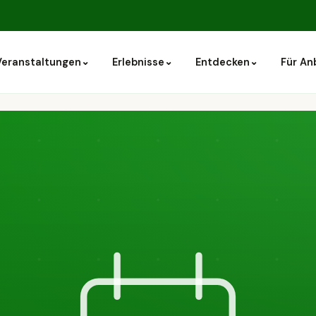
⌄
⌄
⌄
Veranstaltungen
Erlebnisse
Entdecken
Für An