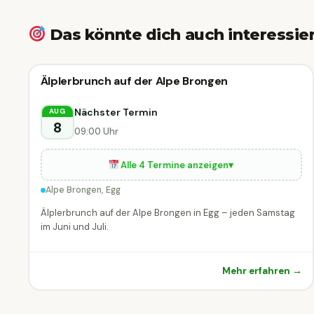
Das könnte dich auch interessie
Kulinarik & Genuss
Älplerbrunch auf der Alpe Brongen
Kulinarik & Genuss
DIESE WOCHE
Egg
Nächster Termin
AUG
8
09:00 Uhr
Alle 4 Termine anzeigen
▾
Alpe Brongen, Egg
Älplerbrunch auf der Alpe Brongen in Egg – jeden Samstag
im Juni und Juli.
Mehr erfahren →