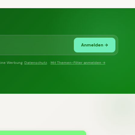
Anmelden →
eine Werbung.
Datenschutz
. ·
Mit Themen-Filter anmelden →