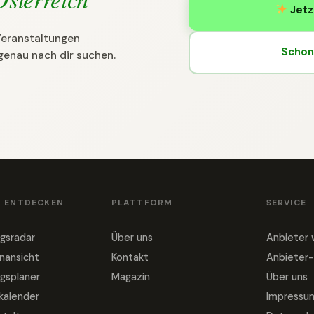
Jetz
 Veranstaltungen
Schon 
genau nach dir suchen.
& ENTDECKEN
PLATTFORM
SERVICE
gsradar
Über uns
Anbieter
nansicht
Kontakt
Anbieter-
gsplaner
Magazin
Über uns
nkalender
Impressu