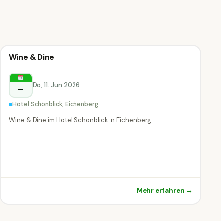
Kulinarik & Genuss
Wine & Dine
Kulinarik & Genuss
Eichenberg
Do, 11. Jun 2026
–
Hotel Schönblick, Eichenberg
Wine & Dine im Hotel Schönblick in Eichenberg
Mehr erfahren →