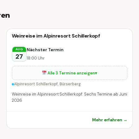
ren
Kulinarik & Genuss
Weinreise im Alpinresort Schillerkopf
Kulinarik & Genuss
Bürserberg
Nächster Termin
AUG
27
18:00 Uhr
Alle 3 Termine anzeigen
▾
Alpinresort Schillerkopf, Bürserberg
Weinreise im Alpinresort Schillerkopf: Sechs Termine ab Juni
2026
Mehr erfahren →