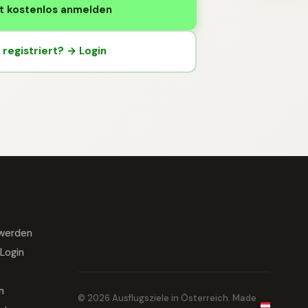
t kostenlos anmelden
registriert? → Login
 werden
Login
m
© 2026 Ausflugsziele in Österreich. Made