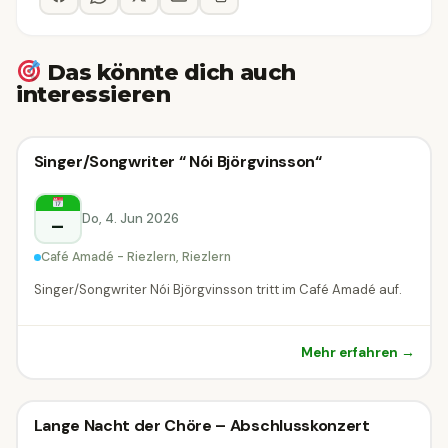
Das könnte dich auch
interessieren
Konzert
Singer/Songwriter “ Nói Björgvinsson“
Konzert
Riezlern
Do, 4. Jun 2026
–
Café Amadé - Riezlern, Riezlern
Singer/Songwriter Nói Björgvinsson tritt im Café Amadé auf.
Mehr erfahren →
Konzert
Lange Nacht der Chöre – Abschlusskonzert
Konzert