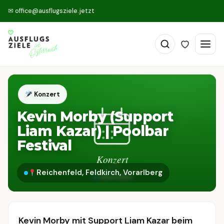
✉
office@ausflugsziele.jetzt
Konzert
Kevin Morby (Support
Liam Kazar) | Poolbar
Festival
Reichenfeld, Feldkirch, Vorarlberg
Kevin Morby mit Support Liam Kazar beim