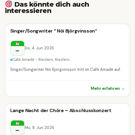
Das könnte dich auch
interessieren
Konzert
Singer/Songwriter “ Nói Björgvinsson“
Konzert
Riezlern
Do, 4. Jun 2026
–
Café Amadé - Riezlern, Riezlern
Singer/Songwriter Nói Björgvinsson tritt im Café Amadé auf.
Mehr erfahren →
Konzert
Lange Nacht der Chöre – Abschlusskonzert
Konzert
Feldkirch
Mo, 8. Jun 2026
–