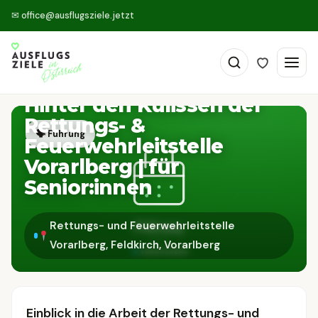
✉
office@ausflugsziele.jetzt
Hinter den Kulissen der
Rettungs- &
🗣 Führung
Feuerwehrleitstelle
Vorarlberg | für
Senior:innen
Rettungs- und Feuerwehrleitstelle
Vorarlberg, Feldkirch, Vorarlberg
Einblick in die Arbeit der Rettungs- und