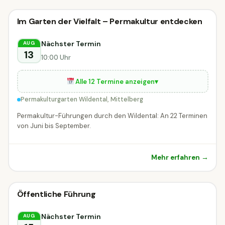
🗣
Führung
Im Garten der Vielfalt – Permakultur entdecken
🗣 Führung
DIESE WOCHE
Mittelberg
Nächster Termin
AUG
13
10:00 Uhr
Alle 12 Termine anzeigen
▾
Permakulturgarten Wildental, Mittelberg
Permakultur-Führungen durch den Wildental: An 22 Terminen
von Juni bis September.
Mehr erfahren →
🗣
Führung
Öffentliche Führung
🗣 Führung
DIESE WOCHE
Riefensberg
Nächster Termin
AUG