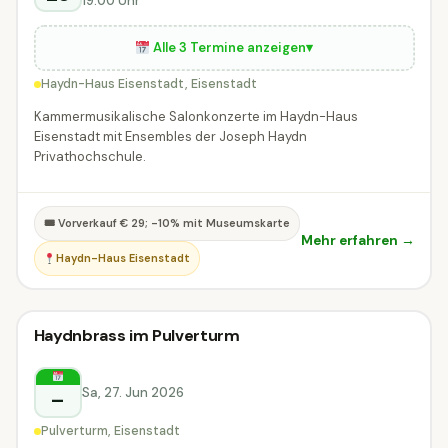
19:00 Uhr
Alle 3 Termine anzeigen
▾
Haydn-Haus Eisenstadt, Eisenstadt
Kammermusikalische Salonkonzerte im Haydn-Haus
Eisenstadt mit Ensembles der Joseph Haydn
Privathochschule.
🎟 Vorverkauf € 29; -10% mit Museumskarte
Mehr erfahren →
Haydn-Haus Eisenstadt
Klassik-Konzert
Haydnbrass im Pulverturm
Klassik-Konzert
Eisenstadt
Sa, 27. Jun 2026
–
Pulverturm, Eisenstadt