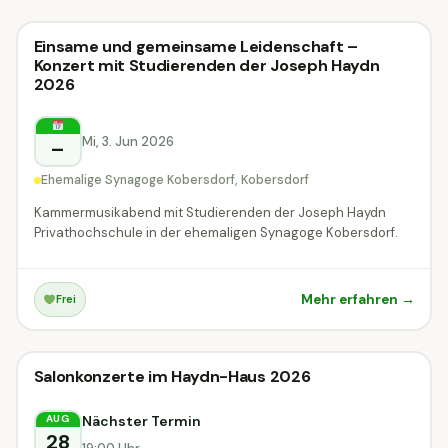
Klassik-Konzert
Einsame und gemeinsame Leidenschaft –
Klassik-Konzert
Konzert mit Studierenden der Joseph Haydn
2026
Kobersdorf
Mi, 3. Jun 2026
–
Ehemalige Synagoge Kobersdorf, Kobersdorf
Kammermusikabend mit Studierenden der Joseph Haydn
Privathochschule in der ehemaligen Synagoge Kobersdorf.
Mehr erfahren →
Frei
Klassik-Konzert
Salonkonzerte im Haydn-Haus 2026
Klassik-Konzert
Eisenstadt
Nächster Termin
AUG
28