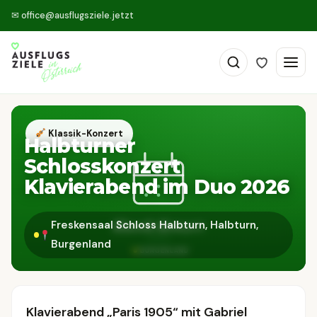
✉
office@ausflugsziele.jetzt
Klassik-Konzert
Halbturner
Schlosskonzert
Klavierabend im Duo 2026
Freskensaal Schloss Halbturn, Halbturn,
Burgenland
Klavierabend „Paris 1905“ mit Gabriel