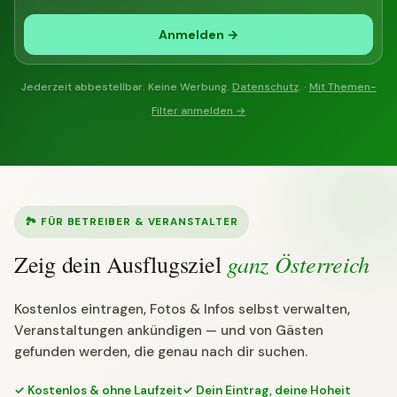
Anmelden →
Jederzeit abbestellbar. Keine Werbung.
Datenschutz
. ·
Mit Themen-
Filter anmelden →
🏞 FÜR BETREIBER & VERANSTALTER
ganz Österreich
Zeig dein Ausflugsziel
Kostenlos eintragen, Fotos & Infos selbst verwalten,
Veranstaltungen ankündigen — und von Gästen
gefunden werden, die genau nach dir suchen.
✓ Kostenlos & ohne Laufzeit
✓ Dein Eintrag, deine Hoheit