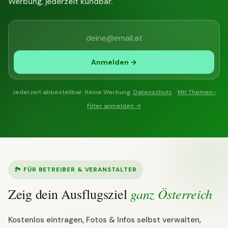
Werbung, jederzeit kündbar.
Anmelden →
Jederzeit abbestellbar. Keine Werbung.
Datenschutz
. ·
Mit Themen-
Filter anmelden →
🏞 FÜR BETREIBER & VERANSTALTER
ganz Österreich
Zeig dein Ausflugsziel
Kostenlos eintragen, Fotos & Infos selbst verwalten,