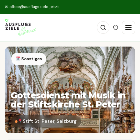
✉
office@ausflugsziele.jetzt
Sonstiges
Gottesdienst mit Musik in
der Stiftskirche St. Peter
Stift St. Peter, Salzburg