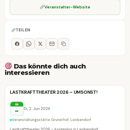
Veranstalter-Website
TEILEN
Das könnte dich auch
interessieren
Theater
LASTKRAFTTHEATER 2026 – UMSONST!
Theater
Leobendorf
Di, 2. Jun 2026
–
Veranstaltungsstätte Grunerhof, Leobendorf
Lastkrafttheater 2026 – kostenlos in Leobendorf