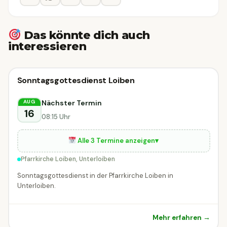
Das könnte dich auch
interessieren
Sonstiges
Sonntagsgottesdienst Loiben
Sonstiges
Unterloiben
Nächster Termin
AUG
16
08:15 Uhr
Alle 3 Termine anzeigen
▾
Pfarrkirche Loiben, Unterloiben
Sonntagsgottesdienst in der Pfarrkirche Loiben in
Unterloiben.
Mehr erfahren →