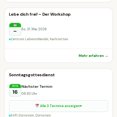
Sonstiges
Lebe dich frei! – Der Workshop
Sonstiges
Karlstetten
So, 31. Mai 2026
–
Zentrum LebensWandel, Karlstetten
Mehr erfahren →
Sonstiges
Sonntagsgottesdienst
Sonstiges
Dürnstein
Nächster Termin
AUG
16
09:30 Uhr
Alle 3 Termine anzeigen
▾
Stift Dürnstein, Dürnstein