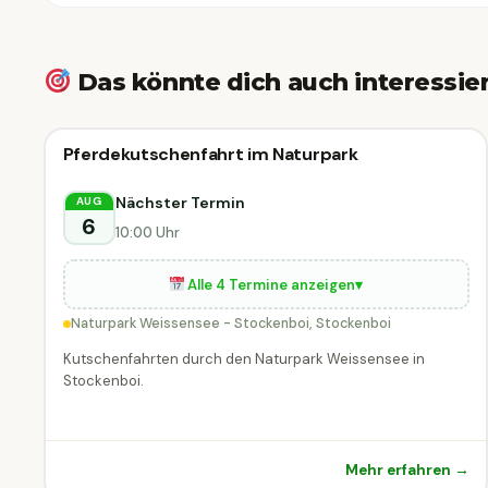
Das könnte dich auch interessie
⛰
Outdoor-Event
Pferdekutschenfahrt im Naturpark
⛰ Outdoor-Event
HEUTE
Stockenboi
Nächster Termin
AUG
6
10:00 Uhr
Alle 4 Termine anzeigen
▾
Naturpark Weissensee - Stockenboi, Stockenboi
Kutschenfahrten durch den Naturpark Weissensee in
Stockenboi.
Mehr erfahren →