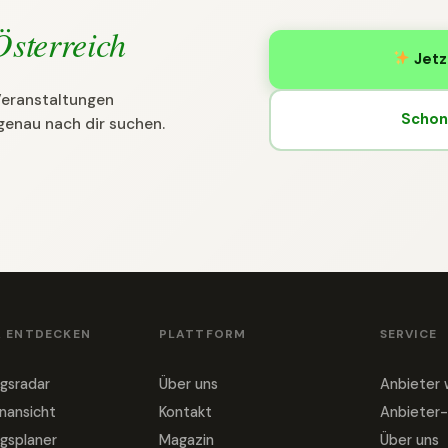
Österreich
Jetz
 Veranstaltungen
Schon 
genau nach dir suchen.
& ENTDECKEN
PLATTFORM
SERVICE
gsradar
Über uns
Anbieter
nansicht
Kontakt
Anbieter-
gsplaner
Magazin
Über uns