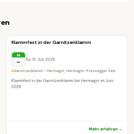
ren
⛰
Outdoor-Event
Klammfest in der Garnitzenklamm
⛰ Outdoor-Event
Hermagor-Pressegger See
Sa, 13. Jun 2026
–
Garnitzenklamm - Hermagor, Hermagor-Pressegger See
Klammfest in der Garnitzenklamm bei Hermagor im Juni
2026
Mehr erfahren →