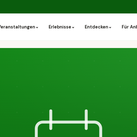
⌄
⌄
⌄
Veranstaltungen
Erlebnisse
Entdecken
Für An