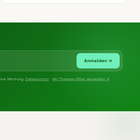
Anmelden →
eine Werbung.
Datenschutz
. ·
Mit Themen-Filter anmelden →