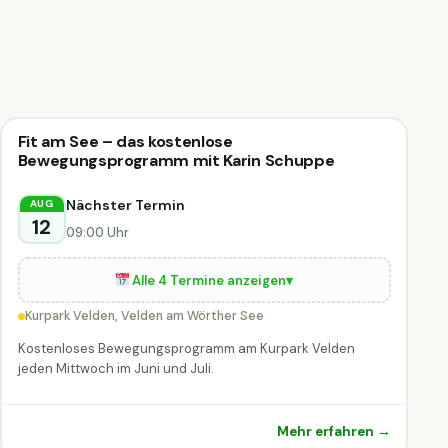
⛰
Outdoor-Event
Fit am See – das kostenlose
⛰ Outdoor-Event
DIESE WOCHE
Bewegungsprogramm mit Karin Schuppe
Velden am Wörther See
Nächster Termin
AUG
12
09:00 Uhr
Alle 4 Termine anzeigen
▾
Kurpark Velden, Velden am Wörther See
Kostenloses Bewegungsprogramm am Kurpark Velden
jeden Mittwoch im Juni und Juli.
Mehr erfahren →