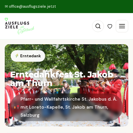
✉
office@ausflugsziele.jetzt
Erntedank
Erntedankfest St. Jakob
am Thurn
Pfarr- und Wallfahrtskirche St. Jakobus d. Ä.
mit Loreto-Kapelle, St. Jakob am Thurn,
Salzburg