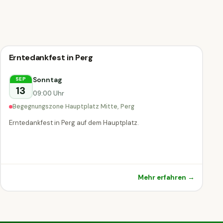
Erntedank
Erntedankfest in Perg
Erntedank
Perg
Sonntag
SEP
13
09:00 Uhr
Begegnungszone Hauptplatz Mitte, Perg
Erntedankfest in Perg auf dem Hauptplatz.
Mehr erfahren →