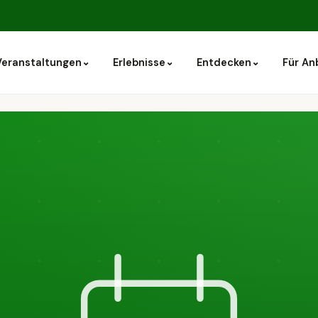
⌄
⌄
⌄
Veranstaltungen
Erlebnisse
Entdecken
Für An