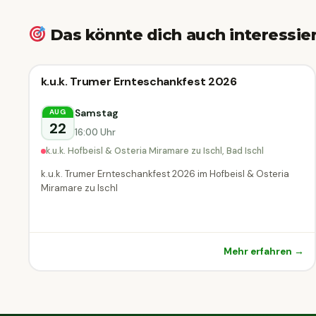
Das könnte dich auch interessie
Erntedank
k.u.k. Trumer Ernteschankfest 2026
Erntedank
Bad Ischl
Samstag
AUG
22
16:00 Uhr
k.u.k. Hofbeisl & Osteria Miramare zu Ischl, Bad Ischl
k.u.k. Trumer Ernteschankfest 2026 im Hofbeisl & Osteria
Miramare zu Ischl
Mehr erfahren →