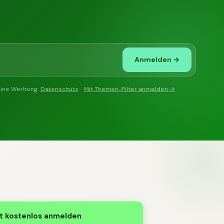
Anmelden →
eine Werbung.
Datenschutz
. ·
Mit Themen-Filter anmelden →
t kostenlos anmelden