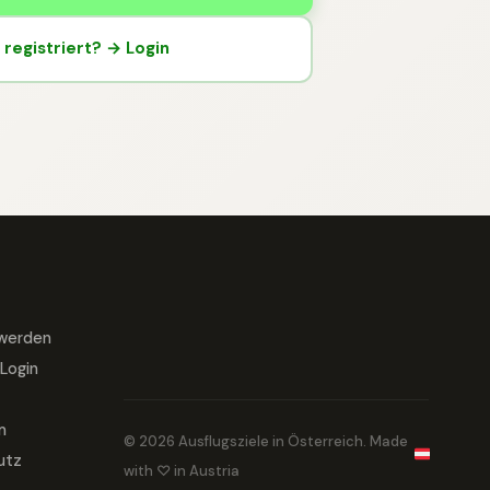
registriert? → Login
 werden
Login
m
© 2026 Ausflugsziele in Österreich. Made
utz
with ♡ in Austria