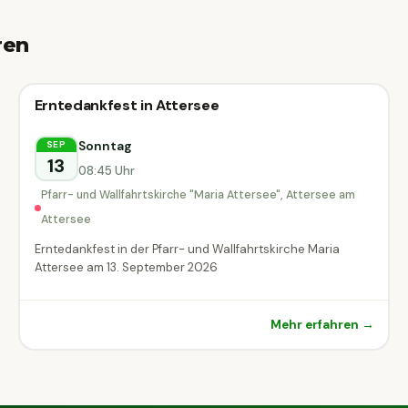
ren
Erntedank
Erntedankfest in Attersee
Erntedank
Attersee am
Sonntag
SEP
13
Attersee
08:45 Uhr
Pfarr- und Wallfahrtskirche "Maria Attersee", Attersee am
Attersee
Erntedankfest in der Pfarr- und Wallfahrtskirche Maria
Attersee am 13. September 2026
Mehr erfahren →