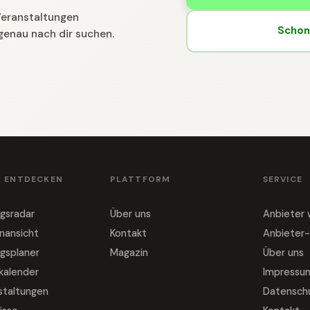
 Veranstaltungen
Schon 
genau nach dir suchen.
& ENTDECKEN
PLATTFORM
SERVICE
gsradar
Über uns
Anbieter
nansicht
Kontakt
Anbieter-
gsplaner
Magazin
Über uns
nkalender
Impressu
staltungen
Datensch