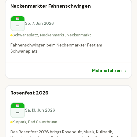
Stadtfest & Dorffest
Neckenmarkter Fahnenschwingen
Stadtfest & Dorffest
Neckenmarkt
So, 7. Jun 2026
–
Schwanaplatz, Neckenmarkt, Neckenmarkt
Fahnenschwingen beim Neckenmarkter Fest am
Schwanaplatz
Mehr erfahren →
Stadtfest & Dorffest
Rosenfest 2026
Stadtfest & Dorffest
Bad Sauerbrunn
Sa, 13. Jun 2026
–
Kurpark, Bad Sauerbrunn
Das Rosenfest 2026 bringt Rosenduft, Musik, Kulinarik,