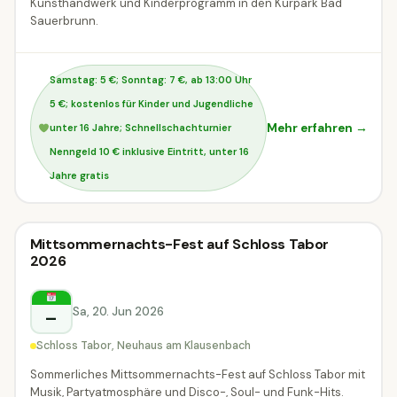
Kunsthandwerk und Kinderprogramm in den Kurpark Bad
Sauerbrunn.
Samstag: 5 €; Sonntag: 7 €, ab 13:00 Uhr
5 €; kostenlos für Kinder und Jugendliche
Mehr erfahren →
unter 16 Jahre; Schnellschachturnier
Nenngeld 10 € inklusive Eintritt, unter 16
Jahre gratis
Stadtfest & Dorffest
Mittsommernachts-Fest auf Schloss Tabor
Stadtfest & Dorffest
2026
Neuhaus am Klausenbach
Sa, 20. Jun 2026
–
Schloss Tabor, Neuhaus am Klausenbach
Sommerliches Mittsommernachts-Fest auf Schloss Tabor mit
Musik, Partyatmosphäre und Disco-, Soul- und Funk-Hits.