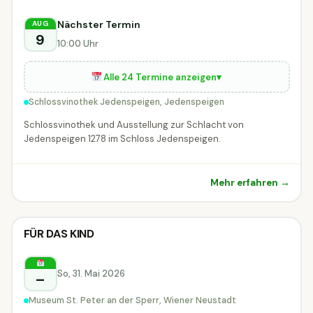
Nächster Termin
AUG
9
10:00 Uhr
Alle 24 Termine anzeigen
▾
Schlossvinothek Jedenspeigen, Jedenspeigen
Schlossvinothek und Ausstellung zur Schlacht von
Jedenspeigen 1278 im Schloss Jedenspeigen.
Mehr erfahren →
🖼
Ausstellung & Vernissage
FÜR DAS KIND
🖼 Ausstellung & Vernissage
Wiener Neustadt
So, 31. Mai 2026
–
Museum St. Peter an der Sperr, Wiener Neustadt