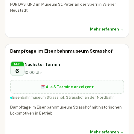
FÜR DAS KIND im Museum St. Peter an der Sperr in Wiener
Neustadt
Mehr erfahren →
🖼
Ausstellung & Vernissage
Dampftage im Eisenbahnmuseum Strasshof
🖼 Ausstellung & Vernissage
Strasshof an der Nordbahn
Nächster Termin
SEP
6
10:00 Uhr
Alle 3 Termine anzeigen
▾
Eisenbahnmuseum Strasshof, Strasshof an der Nordbahn
Dampftage im Eisenbahnmuseum Strasshof mit historischen
Lokomotiven in Betrieb.
Mehr erfahren →