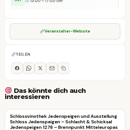
13:00 – 17:00 Uhr
Veranstalter-Website
TEILEN
Das könnte dich auch
interessieren
🖼
Ausstellung & Vernissage
Schlossvinothek Jedenspeigen und Ausstellung
🖼 Ausstellung & Vernissage
HEUTE
Schloss Jedenspeigen – Schlacht & Schicksal
Jedenspeigen 1278 – Brennpunkt Mitteleuropas
Jedenspeigen