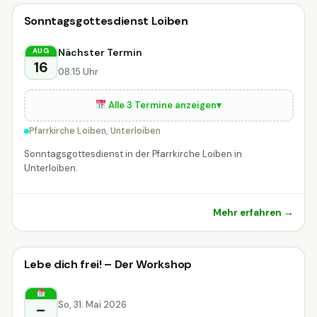
Sonstiges
Sonntagsgottesdienst Loiben
Sonstiges
Unterloiben
Nächster Termin
AUG
16
08:15 Uhr
Alle 3 Termine anzeigen
▾
Pfarrkirche Loiben, Unterloiben
Sonntagsgottesdienst in der Pfarrkirche Loiben in
Unterloiben.
Mehr erfahren →
Sonstiges
Lebe dich frei! – Der Workshop
Sonstiges
Karlstetten
So, 31. Mai 2026
–