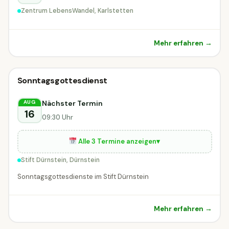
Zentrum LebensWandel, Karlstetten
Mehr erfahren →
Sonstiges
Sonntagsgottesdienst
Sonstiges
Dürnstein
Nächster Termin
AUG
16
09:30 Uhr
Alle 3 Termine anzeigen
▾
Stift Dürnstein, Dürnstein
Sonntagsgottesdienste im Stift Dürnstein
Mehr erfahren →