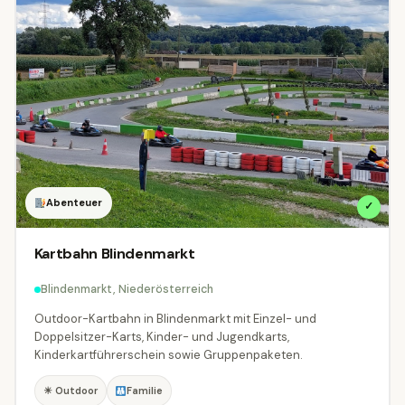
Natur & Outdoor
Radfahren & MTB
94
1
Seen & Baden
🏛
Städte & Architektur
197
13
Tierwelt & Naturparks
⛰
Wandern & Berge
41
11
♨
Wellness & Thermen
⛷
Winter & Schnee
79
8
Abenteuer
✓
Ausstattung
Kartbahn Blindenmarkt
Was bringt das Ziel mit?
Blindenmarkt, Niederösterreich
Familien
Hunde
Barrierefrei
Outdoor-Kartbahn in Blindenmarkt mit Einzel- und
Doppelsitzer-Karts, Kinder- und Jugendkarts,
Kinderwagen
Gastronomie
Parkplatz
Kinderkartführerschein sowie Gruppenpaketen.
ÖFFI-Anbindung
☀ Outdoor
Familie