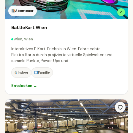
ÖSTERREICH
Abenteuer
✓
Alle Regionen
Burgenland
Kärnten
759
3170
BattleKart Wien
Niederösterreich
Oberösterreich
7238
6485
Wien, Wien
Salzburg
Steiermark
Tirol
5183
3977
4148
Interaktives E‑Kart-Erlebnis in Wien: Fahre echte
Elektro‑Karts durch projizierte virtuelle Spielwelten und
sammle Punkte, Power‑Ups und...
Vorarlberg
Wien
4623
234
Indoor
Familie
DEUTSCHLAND
Entdecken →
Baden-Württemberg
Bayern
2
95
SCHWEIZ
Appenzell Ausserrhoden
4
Appenzell Innerrhoden
Graubünden
2
38