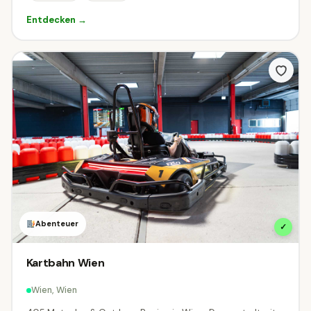
Entdecken →
Indoor oder Outdoor?
Beides
☀
Outdoor
Indoor
Wann hast du Zeit?
Filtere Ziele die zu deinem Wunschzeitpunkt geöffnet sind.
Heute geöffnet
Am Wochenende geöffnet
Abenteuer
✓
Kartbahn Wien
Was darf der Eintritt kosten?
Wien, Wien
„Kostenlos" findet alle Ziele mit mindestens einem Gratis-Tarif.