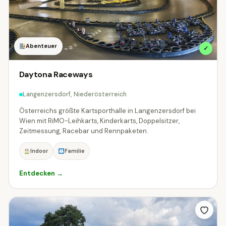
St. Gallen
Thurgau
Zürich
11
7
1
Abenteuer
✓
🏷 Thema
Daytona Raceways
Alle Themen
Abenteuer
49
Langenzersdorf, Niederösterreich
Aussichtspunkte & Panoramen
14
Österreichs größte Kartsporthalle in Langenzersdorf bei
Wien mit RiMO-Leihkarts, Kinderkarts, Doppelsitzer,
Bahnen & Schifffahrt
Zeitmessung, Racebar und Rennpaketen.
30
Indoor
Familie
Burgen, Schlösser & Stifte
98
Entdecken →
Erlebniswelten & Freizeitparks
40
Events & Festivals
Gärten & Parks
10
15
🍽
Kulinarik & Genuss
Kultur & Museen
32
311