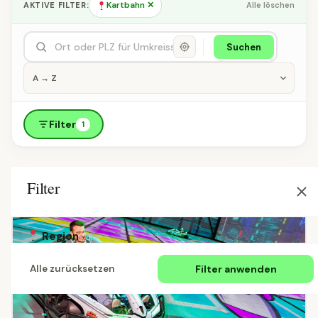
Kartbahn ✕
AKTIVE FILTER:
Alle löschen
Suchen
Filter
1
Filter
Region
Filter anwenden
Alle zurücksetzen
Alle Länder
Österreich
Deutschland
Schweiz