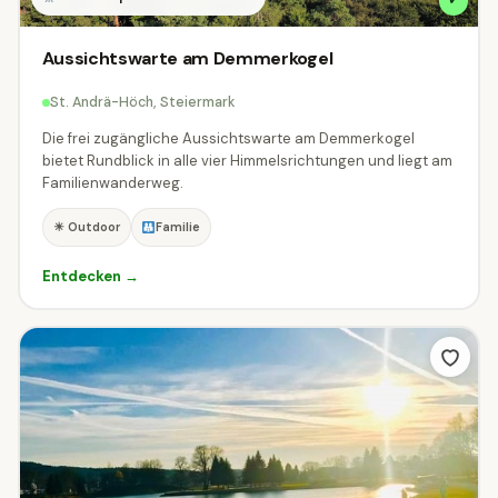
✓
ÖSTERREICH
Aussichtswarte am Demmerkogel
Alle Regionen
Burgenland
Kärnten
759
3170
St. Andrä-Höch, Steiermark
Niederösterreich
Oberösterreich
7238
6485
Die frei zugängliche Aussichtswarte am Demmerkogel
bietet Rundblick in alle vier Himmelsrichtungen und liegt am
Salzburg
Steiermark
Tirol
Familienwanderweg.
5183
3977
4148
☀ Outdoor
Familie
Vorarlberg
Wien
4623
234
Entdecken →
DEUTSCHLAND
Baden-Württemberg
Bayern
2
95
SCHWEIZ
Appenzell Ausserrhoden
4
Appenzell Innerrhoden
Graubünden
2
38