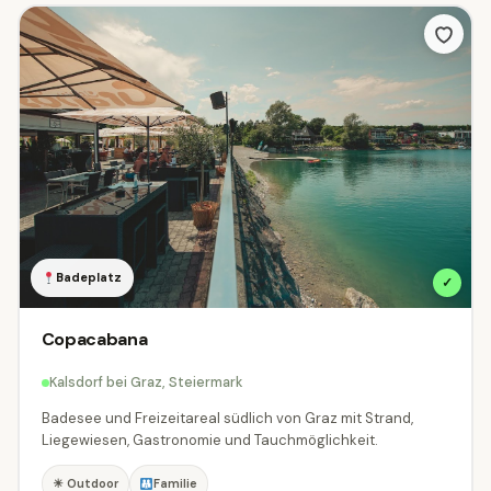
Ausstattung
Was bringt das Ziel mit?
Familien
Hunde
Barrierefrei
Kinderwagen
Gastronomie
Parkplatz
ÖFFI-Anbindung
Badeplatz
✓
Copacabana
Indoor oder Outdoor?
Kalsdorf bei Graz, Steiermark
Beides
☀
Outdoor
Indoor
Badesee und Freizeitareal südlich von Graz mit Strand,
Liegewiesen, Gastronomie und Tauchmöglichkeit.
Wann hast du Zeit?
☀ Outdoor
Familie