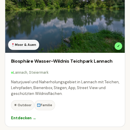
Aussichtspunkte & Panoramen
14
Bahnen & Schifffahrt
30
Burgen, Schlösser & Stifte
98
Moor & Auen
✓
Erlebniswelten & Freizeitparks
40
Biosphäre Wasser-Wildnis Teichpark Lannach
Events & Festivals
Gärten & Parks
10
15
Lannach, Steiermark
🍽
Kulinarik & Genuss
Kultur & Museen
32
311
Naturjuwel und Naherholungsgebiet in Lannach mit Teichen,
Natur & Outdoor
Radfahren & MTB
Lehrpfaden, Bienenbox, Stegen, App, Street View und
94
1
geschützten Wildnisflächen.
Seen & Baden
🏛
Städte & Architektur
197
13
☀ Outdoor
Familie
Tierwelt & Naturparks
⛰
Wandern & Berge
41
11
Entdecken →
♨
Wellness & Thermen
⛷
Winter & Schnee
79
8