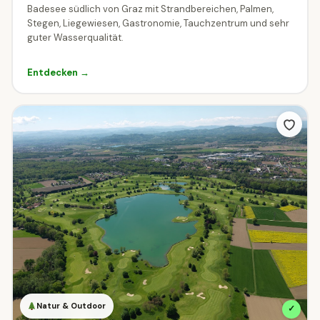
0 €
25 €
50 €
75 €
100 €
Badesee südlich von Graz mit Strandbereichen, Palmen,
Stegen, Liegewiesen, Gastronomie, Tauchzentrum und sehr
guter Wasserqualität.
Mit Familie unterwegs?
Entdecken →
Ziele mit speziellen Familien-Tarifen.
Familienpreis verfügbar
Natur & Outdoor
✓