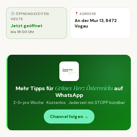
ÖFFNUNGSZEITEN
ADRESSE
HEUTE
An der Mur 13, 8472
Jetzt geöffnet
Vogau
bis 18:00 Uhr
Grünes Herz Österreichs
Mehr Tipps für
auf
WhatsApp
2-3× pro Woche · Kostenlos · Jederzeit mit STOPP kündbar
Channel folgen →