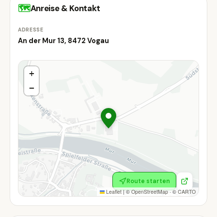
🗺
Anreise & Kontakt
ADRESSE
An der Mur 13, 8472 Vogau
+
−
Route starten
Leaflet
|
©
OpenStreetMap
· ©
CARTO