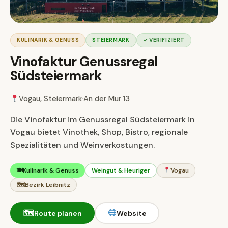
KULINARIK & GENUSS
STEIERMARK
✓ VERIFIZIERT
Vinofaktur Genussregal
Südsteiermark
Vogau, Steiermark
·
An der Mur 13
Die Vinofaktur im Genussregal Südsteiermark in
Vogau bietet Vinothek, Shop, Bistro, regionale
Spezialitäten und Weinverkostungen.
🍽
Kulinarik & Genuss
Weingut & Heuriger
Vogau
🗺
Bezirk Leibnitz
🗺
Route planen
Website