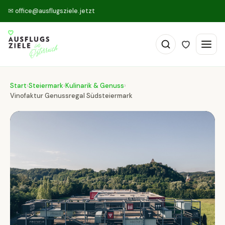
✉
office@ausflugsziele.jetzt
Start
›
Steiermark
›
Kulinarik & Genuss
›
Vinofaktur Genussregal Südsteiermark