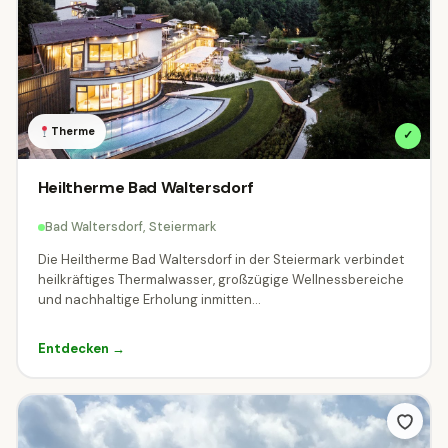
Wann hast du Zeit?
Filtere Ziele die zu deinem Wunschzeitpunkt geöffnet sind.
Therme
✓
Heute geöffnet
Heiltherme Bad Waltersdorf
Am Wochenende geöffnet
Bad Waltersdorf, Steiermark
Die Heiltherme Bad Waltersdorf in der Steiermark verbindet
Was darf der Eintritt kosten?
heilkräftiges Thermalwasser, großzügige Wellnessbereiche
und nachhaltige Erholung inmitten...
„Kostenlos" findet alle Ziele mit mindestens einem Gratis-Tarif.
Der Slider filtert auf den Erwachsenen-Preis.
Entdecken →
Nur kostenlose Ziele
0
€ –
100
€
ERWACHSENEN-PREIS (€)