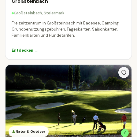
Großsteinbach
Appenzell Ausserrhoden
4
Großsteinbach, Steiermark
Appenzell Innerrhoden
Graubünden
2
38
Freizeitzentrum in Großsteinbach mit Badesee, Camping,
Grundbenützungsgebühren, Tageskarten, Saisonkarten,
St. Gallen
Thurgau
Zürich
11
7
1
Familienkarten und Hundetarifen.
BEZIRK
Entdecken →
Alle
Bruck-Mürzzuschlag
Deutschlandsberg
4
1
Graz-Stadt
Graz-Umgebung
80
14
Hartberg-Fürstenfeld
Leibnitz
Leoben
9
11
5
Liezen
Murau
Murtal
Südoststeiermark
13
1
3
6
Voitsberg
Weiz
8
4
Natur & Outdoor
✓
🏷 Thema