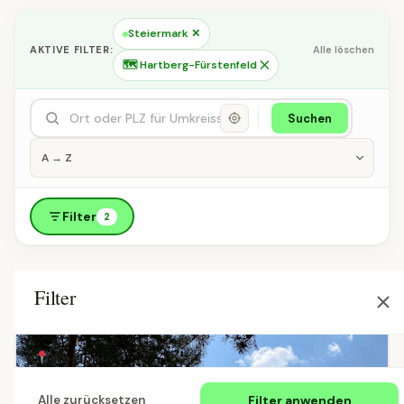
Steiermark ✕
AKTIVE FILTER:
Alle löschen
🗺 Hartberg-Fürstenfeld ✕
Suchen
Filter
2
Filter
Region
Filter anwenden
Alle zurücksetzen
Alle Länder
Österreich
Deutschland