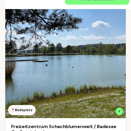
Schweiz
ÖSTERREICH
Alle Regionen
Burgenland
Kärnten
732
3064
Niederösterreich
Oberösterreich
7054
6245
Salzburg
Steiermark
Tirol
5109
3879
4041
Vorarlberg
Wien
4481
234
DEUTSCHLAND
Baden-Württemberg
Bayern
2
95
Badeplatz
✓
SCHWEIZ
Freizeitzentrum Schachblumenwelt / Badesee