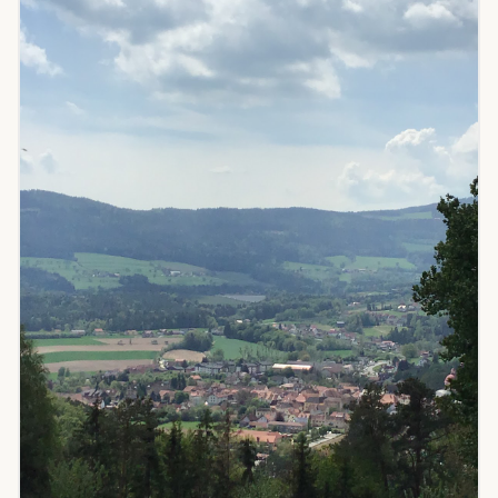
0 €
25 €
50 €
75 €
100 €
Mit Familie unterwegs?
Ziele mit speziellen Familien-Tarifen.
Familienpreis verfügbar