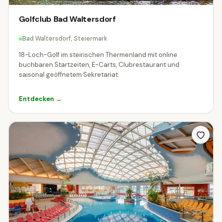
Golfclub Bad Waltersdorf
Alle Themen
Abenteuer
49
Bad Waltersdorf, Steiermark
Aussichtspunkte & Panoramen
14
18-Loch-Golf im steirischen Thermenland mit online
buchbaren Startzeiten, E-Carts, Clubrestaurant und
Bahnen & Schifffahrt
30
saisonal geöffnetem Sekretariat.
Burgen, Schlösser & Stifte
98
Entdecken →
Erlebniswelten & Freizeitparks
40
Events & Festivals
Gärten & Parks
10
15
🍽
Kulinarik & Genuss
Kultur & Museen
32
311
Natur & Outdoor
Radfahren & MTB
94
1
Seen & Baden
🏛
Städte & Architektur
197
13