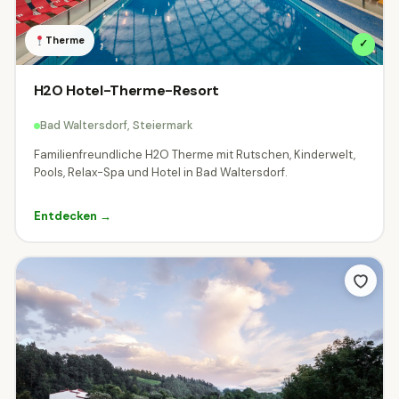
Tierwelt & Naturparks
⛰
Wandern & Berge
41
11
Therme
✓
♨
Wellness & Thermen
⛷
Winter & Schnee
79
8
H2O Hotel-Therme-Resort
Ausstattung
Bad Waltersdorf, Steiermark
Was bringt das Ziel mit?
Familienfreundliche H2O Therme mit Rutschen, Kinderwelt,
Pools, Relax-Spa und Hotel in Bad Waltersdorf.
Familien
Hunde
Barrierefrei
Entdecken →
Kinderwagen
Gastronomie
Parkplatz
ÖFFI-Anbindung
Indoor oder Outdoor?
Beides
☀
Outdoor
Indoor