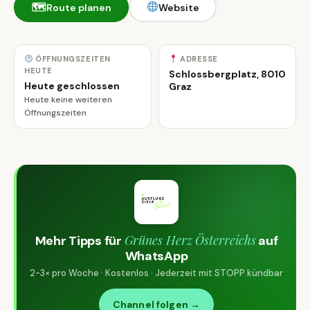
🗺
Route planen
Website
ÖFFNUNGSZEITEN
ADRESSE
HEUTE
Schlossbergplatz, 8010
Heute geschlossen
Graz
Heute keine weiteren
Öffnungszeiten
Grünes Herz Österreichs
Mehr Tipps für
auf
WhatsApp
2-3× pro Woche · Kostenlos · Jederzeit mit STOPP kündbar
Channel folgen →