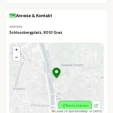
🗺
Anreise & Kontakt
ADRESSE
Schlossbergplatz, 8010 Graz
+
−
Route starten
Leaflet
|
©
OpenStreetMap
· ©
CARTO