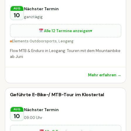
Nächster Termin
AUG
10
ganztägig
Alle 12 Termine anzeigen
▾
Elements Outdoorsports, Leogang
Flow MTB & Enduro in Leogang: Touren mit dem Mountainbike
ab Juni
Mehr erfahren →
Radveranstaltung
Geführte E-Bike-/ MTB-Tour im Klostertal
Radveranstaltung
DIESE WOCHE
Klösterle
Nächster Termin
AUG
10
09:00 Uhr