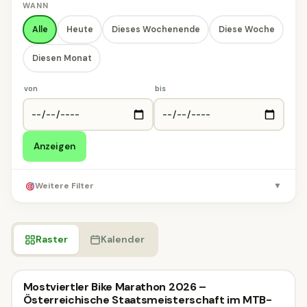
WANN
Alle
Heute
Dieses Wochenende
Diese Woche
Diesen Monat
von
bis
Anzeigen
Weitere Filter
▼
Raster
Kalender
Radveranstaltung
Mostviertler Bike Marathon 2026 –
Radveranstaltung
MORGEN
Österreichische Staatsmeisterschaft im MTB-