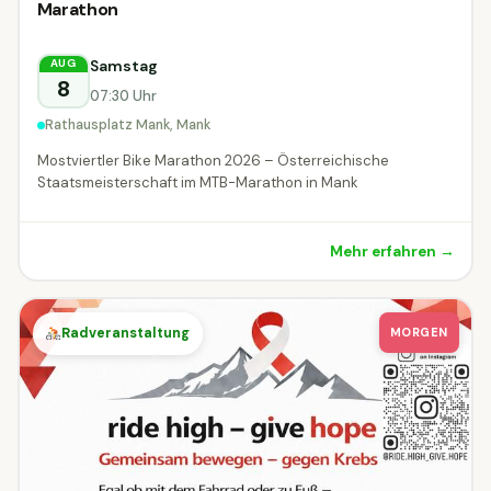
Marathon
Mank
Samstag
AUG
8
07:30 Uhr
Rathausplatz Mank, Mank
Mostviertler Bike Marathon 2026 – Österreichische
Staatsmeisterschaft im MTB-Marathon in Mank
Mehr erfahren →
Radveranstaltung
MORGEN