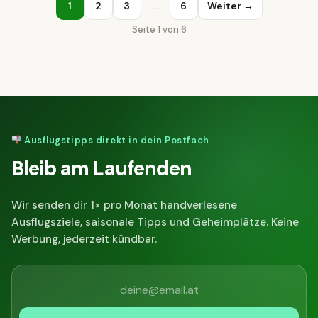
1
2
3
…
6
Weiter →
Seite 1 von 6
Ausflugstipps direkt in dein Postfach
Bleib am Laufenden
Wir senden dir 1× pro Monat handverlesene
Ausflugsziele, saisonale Tipps und Geheimplätze. Keine
Werbung, jederzeit kündbar.