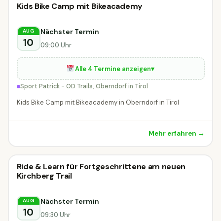
Kids Bike Camp mit Bikeacademy
Nächster Termin
AUG
10
09:00 Uhr
Alle 4 Termine anzeigen
▾
Sport Patrick - OD Trails, Oberndorf in Tirol
Kids Bike Camp mit Bikeacademy in Oberndorf in Tirol
Mehr erfahren →
Radveranstaltung
Ride & Learn für Fortgeschrittene am neuen
Radveranstaltung
DIESE WOCHE
Kirchberg Trail
Kirchberg in Tirol
Nächster Termin
AUG
10
09:30 Uhr