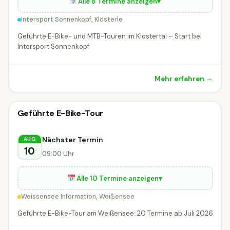
Alle 8 Termine anzeigen
▾
Intersport Sonnenkopf, Klösterle
Geführte E-Bike- und MTB-Touren im Klostertal – Start bei
Intersport Sonnenkopf
Mehr erfahren →
Radveranstaltung
Geführte E-Bike-Tour
Radveranstaltung
DIESE WOCHE
Weißensee
Nächster Termin
AUG
10
09:00 Uhr
Alle 10 Termine anzeigen
▾
Weissensee Information, Weißensee
Geführte E-Bike-Tour am Weißensee: 20 Termine ab Juli 2026