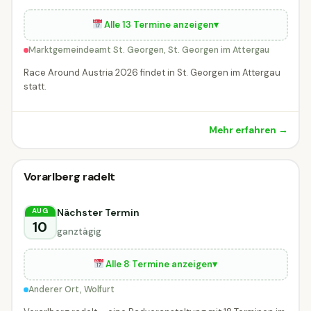
Alle 13 Termine anzeigen
▾
Marktgemeindeamt St. Georgen, St. Georgen im Attergau
Race Around Austria 2026 findet in St. Georgen im Attergau
statt.
Mehr erfahren →
Radveranstaltung
Vorarlberg radelt
Radveranstaltung
DIESE WOCHE
Wolfurt
Nächster Termin
AUG
10
ganztägig
Alle 8 Termine anzeigen
▾
Anderer Ort, Wolfurt