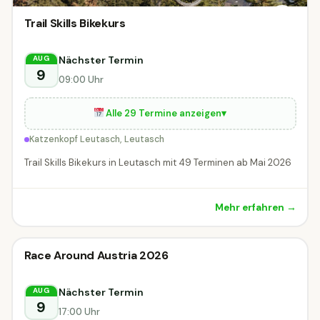
Trail Skills Bikekurs
Nächster Termin
AUG
9
09:00 Uhr
Alle 29 Termine anzeigen
▾
Katzenkopf Leutasch, Leutasch
Trail Skills Bikekurs in Leutasch mit 49 Terminen ab Mai 2026
Mehr erfahren →
Race Around Austria 2026
Radveranstaltung
DIESE WOCHE
Nächster Termin
AUG
9
17:00 Uhr