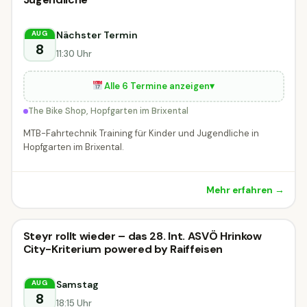
Hopfgarten im Brixental
Nächster Termin
AUG
8
11:30 Uhr
Alle 6 Termine anzeigen
▾
The Bike Shop, Hopfgarten im Brixental
MTB-Fahrtechnik Training für Kinder und Jugendliche in
Hopfgarten im Brixental.
Mehr erfahren →
Radveranstaltung
Steyr rollt wieder – das 28. Int. ASVÖ Hrinkow
Radveranstaltung
MORGEN
City-Kriterium powered by Raiffeisen
Steyr
Samstag
AUG
8
18:15 Uhr