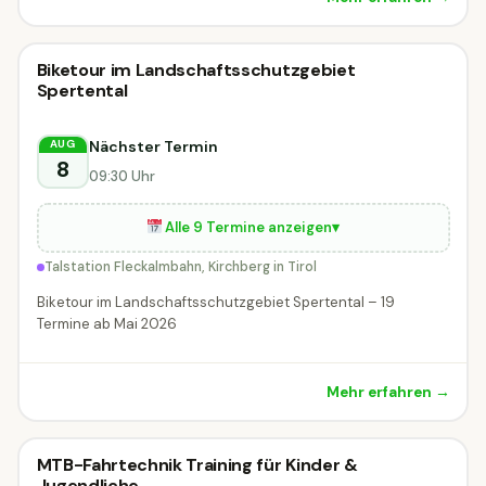
Radveranstaltung
Biketour im Landschaftsschutzgebiet
Radveranstaltung
MORGEN
Spertental
Kirchberg in Tirol
Nächster Termin
AUG
8
09:30 Uhr
Alle 9 Termine anzeigen
▾
Talstation Fleckalmbahn, Kirchberg in Tirol
Biketour im Landschaftsschutzgebiet Spertental – 19
Termine ab Mai 2026
Mehr erfahren →
Radveranstaltung
MTB-Fahrtechnik Training für Kinder &
Radveranstaltung
MORGEN
Jugendliche