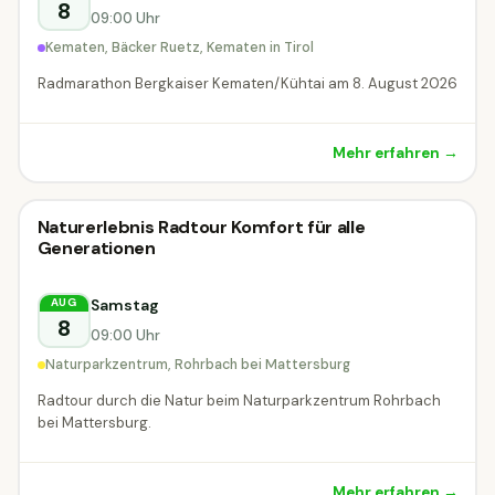
8
09:00 Uhr
Kematen, Bäcker Ruetz, Kematen in Tirol
Radmarathon Bergkaiser Kematen/Kühtai am 8. August 2026
Mehr erfahren →
Radveranstaltung
Naturerlebnis Radtour Komfort für alle
Radveranstaltung
MORGEN
Generationen
Rohrbach bei Mattersburg
Samstag
AUG
8
09:00 Uhr
Naturparkzentrum, Rohrbach bei Mattersburg
Radtour durch die Natur beim Naturparkzentrum Rohrbach
bei Mattersburg.
Mehr erfahren →