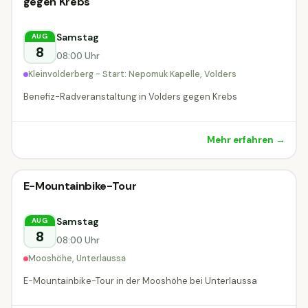
gegen Krebs
Samstag
AUG
8
08:00 Uhr
Kleinvolderberg - Start: Nepomuk Kapelle, Volders
Benefiz-Radveranstaltung in Volders gegen Krebs
Mehr erfahren →
Radveranstaltung
E-Mountainbike-Tour
Radveranstaltung
MORGEN
Unterlaussa
Samstag
AUG
8
08:00 Uhr
Mooshöhe, Unterlaussa
E-Mountainbike-Tour in der Mooshöhe bei Unterlaussa