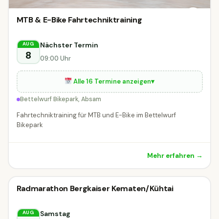
MTB & E-Bike Fahrtechniktraining
Nächster Termin
AUG
8
09:00 Uhr
Alle 16 Termine anzeigen
▾
Bettelwurf Bikepark, Absam
Fahrtechniktraining für MTB und E-Bike im Bettelwurf
Bikepark
Mehr erfahren →
Radveranstaltung
Radmarathon Bergkaiser Kematen/Kühtai
Radveranstaltung
MORGEN
Kematen in Tirol
Samstag
AUG