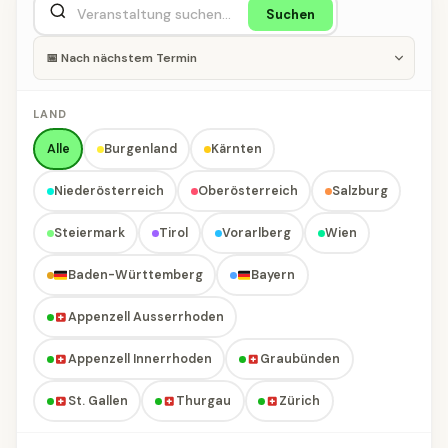
Suchen
LAND
Alle
Burgenland
Kärnten
Niederösterreich
Oberösterreich
Salzburg
Steiermark
Tirol
Vorarlberg
Wien
Baden-Württemberg
Bayern
Appenzell Ausserrhoden
Appenzell Innerrhoden
Graubünden
St. Gallen
Thurgau
Zürich