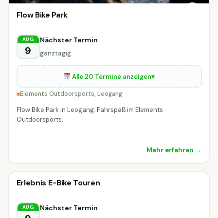
Flow Bike Park
Nächster Termin
AUG
9
ganztägig
Alle 20 Termine anzeigen
▾
Elements Outdoorsports, Leogang
Flow Bike Park in Leogang: Fahrspaß im Elements
Outdoorsports.
Mehr erfahren →
Radveranstaltung
Erlebnis E-Bike Touren
Radveranstaltung
DIESE WOCHE
Hopfgarten im Brixental
Nächster Termin
AUG