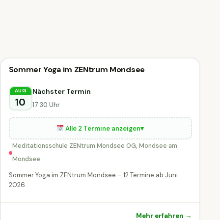
Vortrag
Sommer Yoga im ZENtrum Mondsee
Vortrag & Seminar
DIESE WOCHE
&
Nächster Termin
AUG
Seminar
10
17:30 Uhr
Mondsee
am Mondsee
Alle 2 Termine anzeigen
▾
Meditationsschule ZENtrum Mondsee OG, Mondsee am
Mondsee
Sommer Yoga im ZENtrum Mondsee – 12 Termine ab Juni
2026
Mehr erfahren →