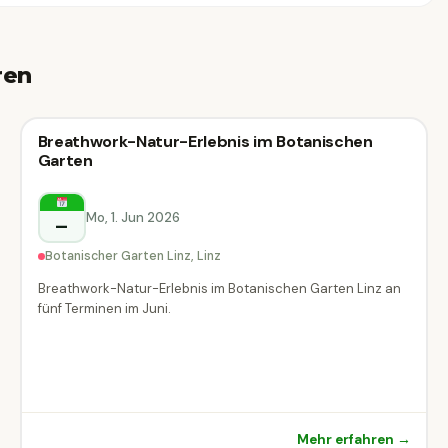
ren
Vortrag
Breathwork-Natur-Erlebnis im Botanischen
Vortrag & Seminar
Garten
&
Seminar
Mo, 1. Jun 2026
–
Linz
Botanischer Garten Linz, Linz
Breathwork-Natur-Erlebnis im Botanischen Garten Linz an
fünf Terminen im Juni.
Mehr erfahren →