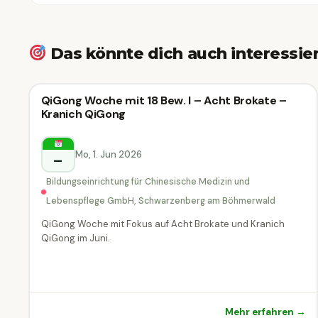
Das könnte dich auch interessie
Vortrag &
QiGong Woche mit 18 Bew. I – Acht Brokate –
Vortrag & Seminar
Kranich QiGong
Seminar
Mo, 1. Jun 2026
–
Schwarzenberg
am
Bildungseinrichtung für Chinesische Medizin und
Böhmerwald
Lebenspflege GmbH, Schwarzenberg am Böhmerwald
QiGong Woche mit Fokus auf Acht Brokate und Kranich
QiGong im Juni.
Mehr erfahren →