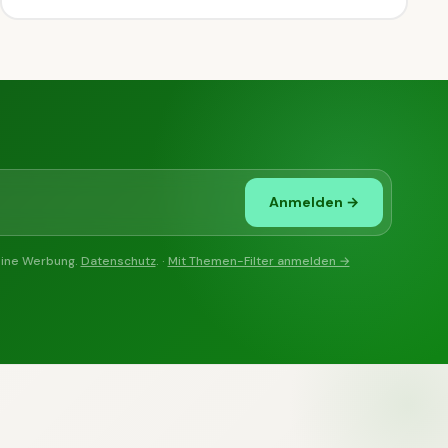
Anmelden →
eine Werbung.
Datenschutz
. ·
Mit Themen-Filter anmelden →