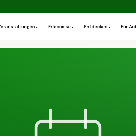
⌄
⌄
⌄
Veranstaltungen
Erlebnisse
Entdecken
Für An