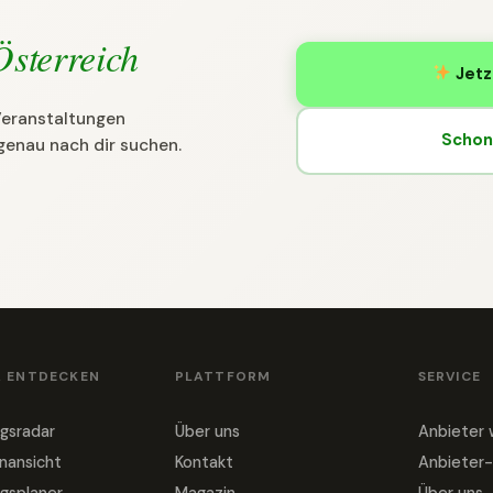
Österreich
Jetz
 Veranstaltungen
Schon 
genau nach dir suchen.
& ENTDECKEN
PLATTFORM
SERVICE
gsradar
Über uns
Anbieter
nansicht
Kontakt
Anbieter-
gsplaner
Magazin
Über uns