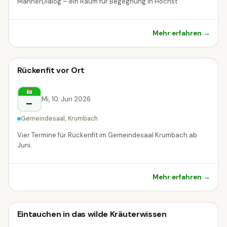
MännerDialog – ein Raum für Begegnung in Höchst
Mehr erfahren →
Vortrag & Seminar
Rückenfit vor Ort
Vortrag & Seminar
Krumbach
Mi, 10. Jun 2026
–
Gemeindesaal, Krumbach
Vier Termine für Rückenfit im Gemeindesaal Krumbach ab
Juni.
Mehr erfahren →
Vortrag & Seminar
Eintauchen in das wilde Kräuterwissen
Vortrag & Seminar