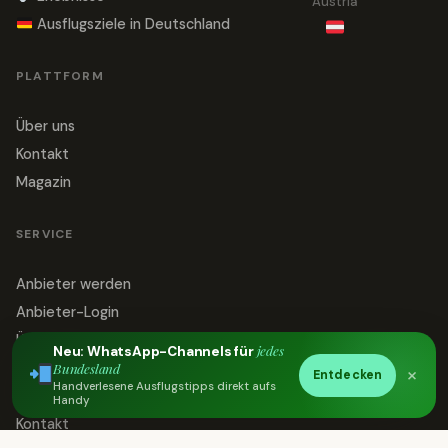
Austria
Ausflugsziele in Deutschland
PLATTFORM
Über uns
Kontakt
Magazin
SERVICE
Anbieter werden
Anbieter-Login
Über uns
jedes
Neu: WhatsApp-Channels für
Impressum
Bundesland
×
Entdecken
Handverlesene Ausflugstipps direkt aufs
Datenschutz
Handy
Kontakt