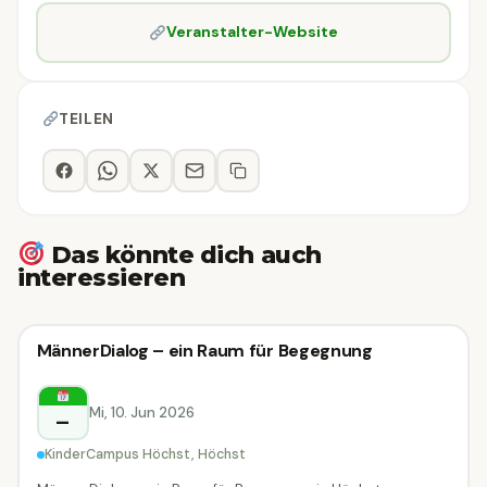
Veranstalter-Website
TEILEN
Das könnte dich auch
interessieren
Vortrag & Seminar
MännerDialog – ein Raum für Begegnung
Vortrag & Seminar
Höchst
Mi, 10. Jun 2026
–
KinderCampus Höchst, Höchst