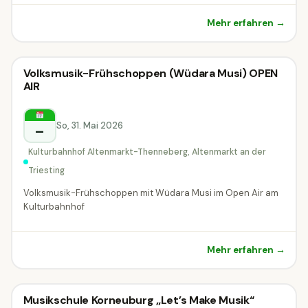
Mehr erfahren →
Konzert
Volksmusik-Frühschoppen (Wüdara Musi) OPEN
Konzert
AIR
Altenmarkt an der Triesting
So, 31. Mai 2026
–
Kulturbahnhof Altenmarkt-Thenneberg, Altenmarkt an der
Triesting
Volksmusik-Frühschoppen mit Wüdara Musi im Open Air am
Kulturbahnhof
Mehr erfahren →
Konzert
Musikschule Korneuburg „Let’s Make Musik“
Konzert