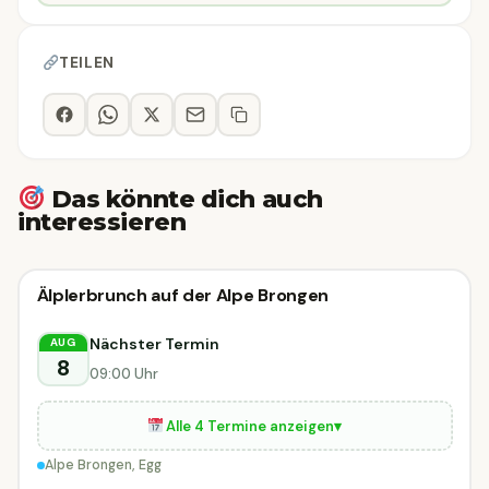
TEILEN
Das könnte dich auch
interessieren
Kulinarik & Genuss
Älplerbrunch auf der Alpe Brongen
Kulinarik & Genuss
MORGEN
Egg
Nächster Termin
AUG
8
09:00 Uhr
Alle 4 Termine anzeigen
▾
Alpe Brongen, Egg