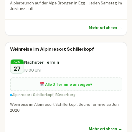
Älplerbrunch auf der Alpe Brongen in Egg – jeden Samstag im
Juni und Juli.
Mehr erfahren →
Kulinarik & Genuss
Weinreise im Alpinresort Schillerkopf
Kulinarik & Genuss
Bürserberg
Nächster Termin
AUG
27
18:00 Uhr
Alle 3 Termine anzeigen
▾
Alpinresort Schillerkopf, Bürserberg
Weinreise im Alpinresort Schillerkopf: Sechs Termine ab Juni
2026
Mehr erfahren →